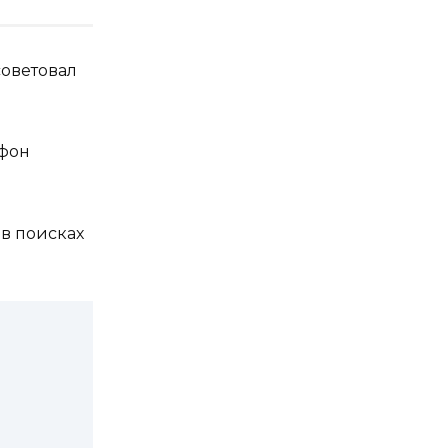
советовал
 фон
 в поисках