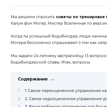
Мы решили спросить
советы по тренировке
Калум фон Могер, Мистер Вселенная по версии W
Когда ты успешный бодибилдер, люди начинаю
Могера бесконечно спрашивают о том как нат
Мы задали 24-летнему австралийцу 13 вопросов
бодибилдерской славы. Итак, вопросы.
Содержание
1. Самое переоцененное упражнение на
2. Самое недооцененное упражнение д
3. Ваше любимое упражнение для бице