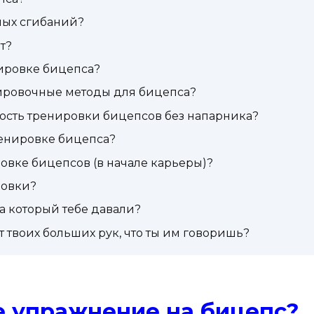
ных сгибаний?
т?
нировке бицепса?
нировочные методы для бицепса?
ость тренировки бицепсов без напарника?
ренировке бицепса?
ровке бицепсов (в начале карьеры)?
ровки?
а который тебе давали?
т твоих больших рук, что ты им говоришь?
е упражнение на бицепс?