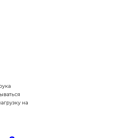
рука
вываться
нагрузку на