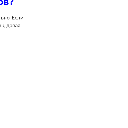
ов?
льно. Если
к, давая