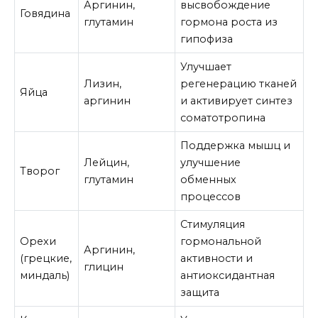
Аргинин,
высвобождение
Говядина
глутамин
гормона роста из
гипофиза
Улучшает
Лизин,
регенерацию тканей
Яйца
аргинин
и активирует синтез
соматотропина
Поддержка мышц и
Лейцин,
улучшение
Творог
глутамин
обменных
процессов
Стимуляция
Орехи
гормональной
Аргинин,
(грецкие,
активности и
глицин
миндаль)
антиоксидантная
защита