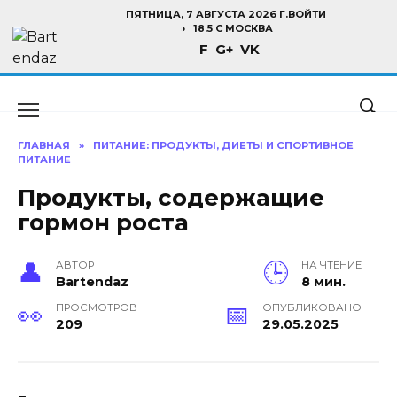
Перейти
ПЯТНИЦА, 7 АВГУСТА 2026 Г.
ВОЙТИ
к
18.5 C МОСКВА
F
G+
VK
содержанию
ГЛАВНАЯ
»
ПИТАНИЕ: ПРОДУКТЫ, ДИЕТЫ И СПОРТИВНОЕ
ПИТАНИЕ
Продукты, содержащие
гормон роста
АВТОР
НА ЧТЕНИЕ
Bartendaz
8 мин.
ПРОСМОТРОВ
ОПУБЛИКОВАНО
209
29.05.2025