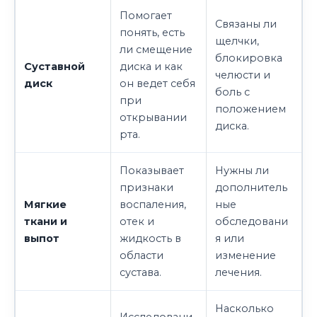
Помогает
Связаны ли
понять, есть
щелчки,
ли смещение
блокировка
Суставной
диска и как
челюсти и
диск
он ведет себя
боль с
при
положением
открывании
диска.
рта.
Показывает
Нужны ли
признаки
дополнитель
Мягкие
воспаления,
ные
ткани и
отек и
обследовани
выпот
жидкость в
я или
области
изменение
сустава.
лечения.
Насколько
Исследовани