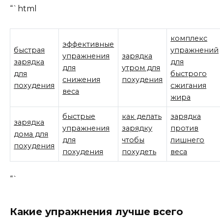
“`html
комплекс
эффективные
быстрая
упражнений
упражнения
зарядка
зарядка
для
для
утром для
для
быстрого
снижения
похудения
похудения
сжигания
веса
жира
быстрые
как делать
зарядка
зарядка
упражнения
зарядку
против
дома для
для
чтобы
лишнего
похудения
похудения
похудеть
веса
“`
Какие упражнения лучше всего