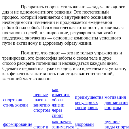
Превратить спорт в стиль жизни — задача не одного
дня и не одномоментного решения. Это постепенный
процесс, который начинается с внутреннего осознания
необходимости изменений и продолжается ежедневной
работой над собой. Психологическая готовность, правильная
постановка целей, планирование, регулярность занятий и
поддержка окружения — основные компоненты успешного
пути к активному и здоровому образу жизни.
Помните, что спорт — это не только упражнения и
тренировки, это философия заботы о своем теле и духе,
способ раскрыть потенциал и наслаждаться каждым днем.
Сделайте первый шаг уже сегодня, и со временем вы увидите,
как физическая активность станет для вас естественной,
желанной частью жизни.
как
первые
изменить
преимущества
мотивация
спорт как
шаги к
образ
регулярных
для занятий
стиль жизни
занятию
жизни
тренировок
спортом
спортом
через
спорт
как начать
лучшие
формирование
здоровый
спорт и
заниматься
виды спорт