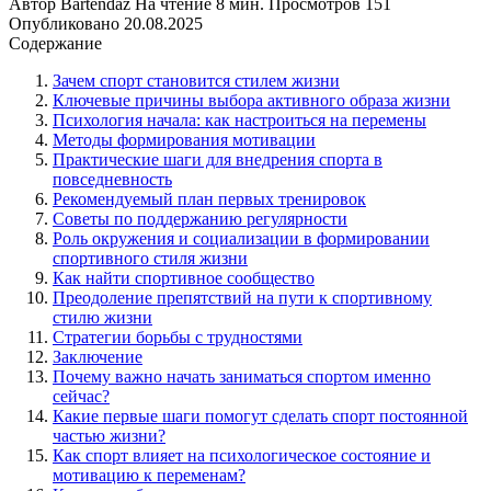
Автор
Bartendaz
На чтение
8 мин.
Просмотров
151
Опубликовано
20.08.2025
Содержание
Зачем спорт становится стилем жизни
Ключевые причины выбора активного образа жизни
Психология начала: как настроиться на перемены
Методы формирования мотивации
Практические шаги для внедрения спорта в
повседневность
Рекомендуемый план первых тренировок
Советы по поддержанию регулярности
Роль окружения и социализации в формировании
спортивного стиля жизни
Как найти спортивное сообщество
Преодоление препятствий на пути к спортивному
стилю жизни
Стратегии борьбы с трудностями
Заключение
Почему важно начать заниматься спортом именно
сейчас?
Какие первые шаги помогут сделать спорт постоянной
частью жизни?
Как спорт влияет на психологическое состояние и
мотивацию к переменам?