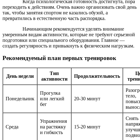
Когда психологическая готовность достигнута, пора
переходить к действиям. Очень важно организовать свой день
так, чтобы занятия спортом не казались обузой, а
превратились в естественную часть распорядка.
Начинающим рекомендуется уделять внимание
умеренным видам активности, которые не требуют серьезной
подготовки или специального оборудования. Главное —
создать регулярность и привыкнуть к физическим нагрузкам.
Рекомендуемый план первых тренировок
Тип
Ц
День недели
Продолжительность
активности
трен
Разогр
Прогулка
тело,
Понедельник
или легкий
20-30 минут
повыс
бег
вынос
Снять
Упражнения
напря
Среда
на растяжку
15-20 минут
улучш
и гибкость
подви