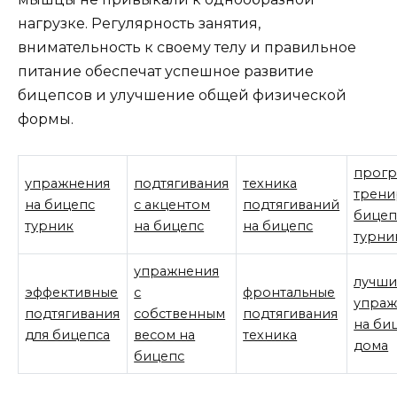
нагрузке. Регулярность занятия,
внимательность к своему телу и правильное
питание обеспечат успешное развитие
бицепсов и улучшение общей физической
формы.
прогр
упражнения
подтягивания
техника
трени
на бицепс
с акцентом
подтягиваний
бицеп
турник
на бицепс
на бицепс
турни
упражнения
лучши
эффективные
с
фронтальные
упраж
подтягивания
собственным
подтягивания
на би
для бицепса
весом на
техника
дома
бицепс