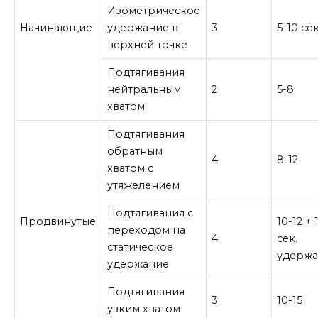
Изометрическое
Начинающие
удержание в
3
5-10 се
верхней точке
Подтягивания
нейтральным
2
5-8
хватом
Подтягивания
обратным
4
8-12
хватом с
утяжелением
Подтягивания с
Продвинутые
10-12 + 
переходом на
4
сек.
статическое
удерж
удержание
Подтягивания
3
10-15
узким хватом