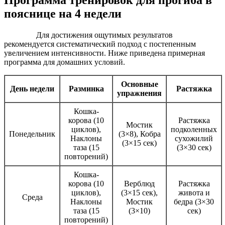
Программа тренировок для прогиба в
пояснице на 4 недели
Для достижения ощутимых результатов
рекомендуется систематический подход с постепенным
увеличением интенсивности. Ниже приведена примерная
программа для домашних условий.
Основные
День недели
Разминка
Растяжка
упражнения
Кошка-
корова (10
Растяжка
Мостик
циклов),
подколенных
Понедельник
(3×8), Кобра
Наклоны
сухожилий
(3×15 сек)
таза (15
(3×30 сек)
повторений)
Кошка-
корова (10
Верблюд
Растяжка
циклов),
(3×15 сек),
живота и
Среда
Наклоны
Мостик
бедра (3×30
таза (15
(3×10)
сек)
повторений)