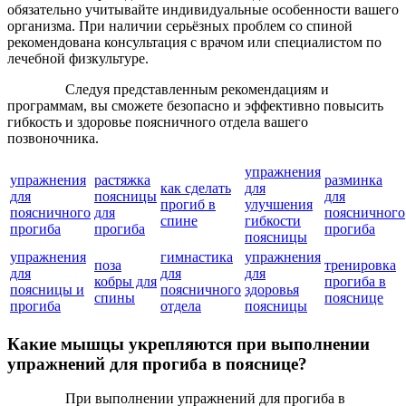
обязательно учитывайте индивидуальные особенности вашего
организма. При наличии серьёзных проблем со спиной
рекомендована консультация с врачом или специалистом по
лечебной физкультуре.
Следуя представленным рекомендациям и
программам, вы сможете безопасно и эффективно повысить
гибкость и здоровье поясничного отдела вашего
позвоночника.
упражнения
упражнения
растяжка
разминка
как сделать
для
для
поясницы
для
прогиб в
улучшения
поясничного
для
поясничного
спине
гибкости
прогиба
прогиба
прогиба
поясницы
упражнения
гимнастика
упражнения
поза
тренировка
для
для
для
кобры для
прогиба в
поясницы и
поясничного
здоровья
спины
пояснице
прогиба
отдела
поясницы
Какие мышцы укрепляются при выполнении
упражнений для прогиба в пояснице?
При выполнении упражнений для прогиба в