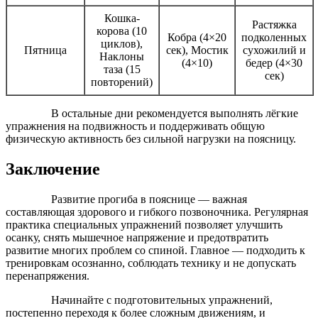
Кошка-
Растяжка
корова (10
Кобра (4×20
подколенных
циклов),
Пятница
сек), Мостик
сухожилий и
Наклоны
(4×10)
бедер (4×30
таза (15
сек)
повторений)
В остальные дни рекомендуется выполнять лёгкие
упражнения на подвижность и поддерживать общую
физическую активность без сильной нагрузки на поясницу.
Заключение
Развитие прогиба в пояснице — важная
составляющая здорового и гибкого позвоночника. Регулярная
практика специальных упражнений позволяет улучшить
осанку, снять мышечное напряжение и предотвратить
развитие многих проблем со спиной. Главное — подходить к
тренировкам осознанно, соблюдать технику и не допускать
перенапряжения.
Начинайте с подготовительных упражнений,
постепенно переходя к более сложным движениям, и