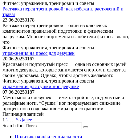
Фитнес: упражнения, тренировки и советы
Растяжка перед тренировкой: как избежать растяжений и
травм
23.06.2025
0
178
Растяжка перед тренировкой – один из ключевых
компонентов правильной подготовки к физическим
нагрузкам. Многие спортсмены и любители фитнеса знают,
что
Фитнес: упражнения, тренировки и советы
упражнения на пресс для девушек
20.06.2025
0
167
Красивый и подтянутый пресс — одна из основных целей
многих девушек, которые занимаются спортом и следят за
своим здоровьем. Однако, чтобы достичь желаемого
Фитнес: упражнения, тренировки и советы
упражнения для сушки ног девушке
07.06.2025
0
187
Мечта многих девушек — иметь стройные, подтянутые и
рельефные ноги. “Сушка” ног подразумевает снижение
процентного содержания жира при сохранении
Пагинация записей
1
2
…
5
Далее
Search for:
Политика конфиденциальности