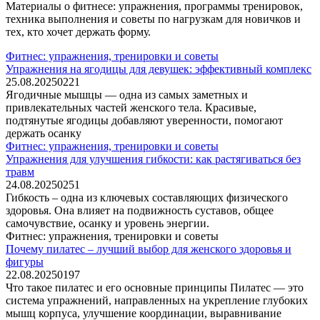
Материалы о фитнесе: упражнения, программы тренировок,
техника выполнения и советы по нагрузкам для новичков и
тех, кто хочет держать форму.
Фитнес: упражнения, тренировки и советы
Упражнения на ягодицы для девушек: эффективный комплекс
25.08.2025
0
221
Ягодичные мышцы — одна из самых заметных и
привлекательных частей женского тела. Красивые,
подтянутые ягодицы добавляют уверенности, помогают
держать осанку
Фитнес: упражнения, тренировки и советы
Упражнения для улучшения гибкости: как растягиваться без
травм
24.08.2025
0
251
Гибкость – одна из ключевых составляющих физического
здоровья. Она влияет на подвижность суставов, общее
самочувствие, осанку и уровень энергии.
Фитнес: упражнения, тренировки и советы
Почему пилатес – лучший выбор для женского здоровья и
фигуры
22.08.2025
0
197
Что такое пилатес и его основные принципы Пилатес — это
система упражнений, направленных на укрепление глубоких
мышц корпуса, улучшение координации, выравнивание