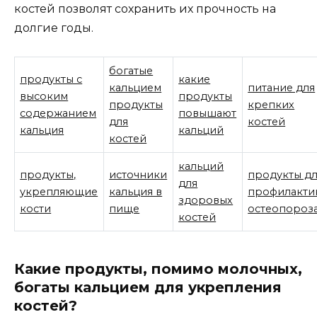
костей позволят сохранить их прочность на
долгие годы.
богатые
продукты с
какие
кальцием
питание для
высоким
продукты
продукты
крепких
содержанием
повышают
для
костей
кальция
кальций
костей
кальций
продукты,
источники
продукты д
для
укрепляющие
кальция в
профилакти
здоровых
кости
пище
остеопороз
костей
Какие продукты, помимо молочных,
богаты кальцием для укрепления
костей?