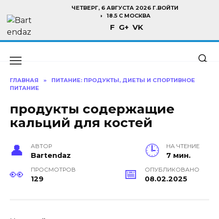
Перейти
ЧЕТВЕРГ, 6 АВГУСТА 2026 Г.
ВОЙТИ
к
18.5 C МОСКВА
F
G+
VK
содержанию
ГЛАВНАЯ
»
ПИТАНИЕ: ПРОДУКТЫ, ДИЕТЫ И СПОРТИВНОЕ
ПИТАНИЕ
продукты содержащие
кальций для костей
АВТОР
НА ЧТЕНИЕ
Bartendaz
7 мин.
ПРОСМОТРОВ
ОПУБЛИКОВАНО
129
08.02.2025