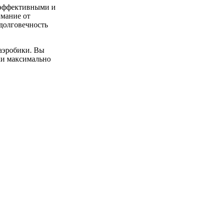
е эффективными и
мание от
 долговечность
аэробики. Вы
ки максимально