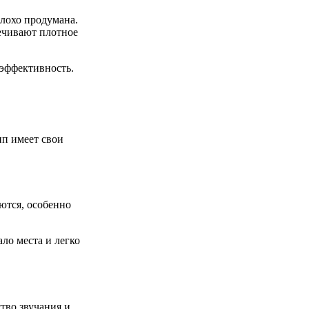
лохо продумана.
ечивают плотное
 эффективность.
ип имеет свои
ются, особенно
ло места и легко
тво звучания и