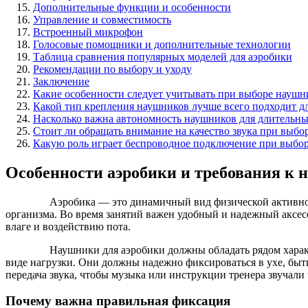
Дополнительные функции и особенности
Управление и совместимость
Встроенный микрофон
Голосовые помощники и дополнительные технологии
Таблица сравнения популярных моделей для аэробики
Рекомендации по выбору и уходу
Заключение
Какие особенности следует учитывать при выборе наушн
Какой тип крепления наушников лучше всего подходит д
Насколько важна автономность наушников для длительны
Стоит ли обращать внимание на качество звука при выб
Какую роль играет беспроводное подключение при выбор
Особенности аэробики и требования к
Аэробика — это динамичный вид физической активно
организма. Во время занятий важен удобный и надежный аксес
влаге и воздействию пота.
Наушники для аэробики должны обладать рядом харак
виде нагрузки. Они должны надежно фиксироваться в ухе, бы
передача звука, чтобы музыка или инструкции тренера звучали
Почему важна правильная фиксация