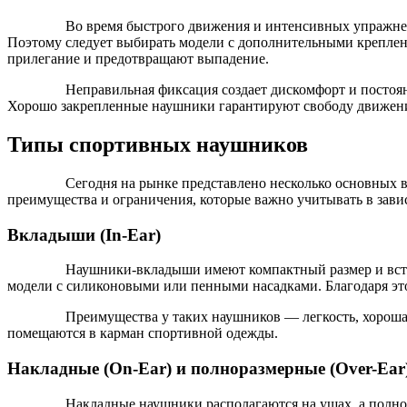
Во время быстрого движения и интенсивных упражнен
Поэтому следует выбирать модели с дополнительными креплен
прилегание и предотвращают выпадение.
Неправильная фиксация создает дискомфорт и постоян
Хорошо закрепленные наушники гарантируют свободу движений
Типы спортивных наушников
Сегодня на рынке представлено несколько основных 
преимущества и ограничения, которые важно учитывать в зави
Вкладыши (In-Ear)
Наушники-вкладыши имеют компактный размер и вста
модели с силиконовыми или пенными насадками. Благодаря э
Преимущества у таких наушников — легкость, хорошая
помещаются в карман спортивной одежды.
Накладные (On-Ear) и полноразмерные (Over-Ear
Накладные наушники располагаются на ушах, а полно