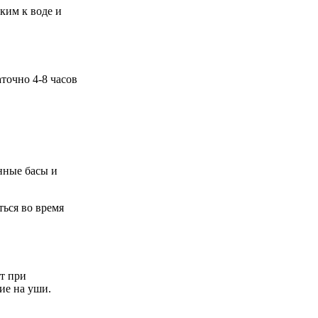
ким к воде и
точно 4-8 часов
нные басы и
ться во время
т при
ие на уши.