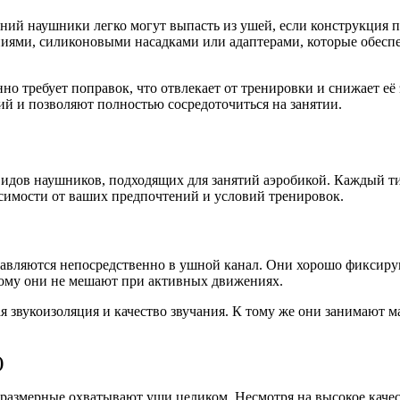
ий наушники легко могут выпасть из ушей, если конструкция п
иями, силиконовыми насадками или адаптерами, которые обесп
но требует поправок, что отвлекает от тренировки и снижает её
 и позволяют полностью сосредоточиться на занятии.
видов наушников, подходящих для занятий аэробикой. Каждый т
симости от ваших предпочтений и условий тренировок.
вляются непосредственно в ушной канал. Они хорошо фиксиру
тому они не мешают при активных движениях.
 звукоизоляция и качество звучания. К тому же они занимают ма
)
размерные охватывают уши целиком. Несмотря на высокое качес