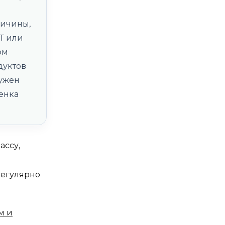
ричины,
Т или
ом
дуктов
нужен
енка
ассу,
 регулярно
м и