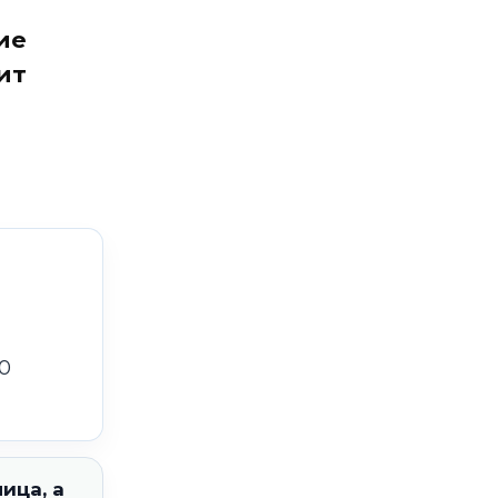
ие
ит
0
ица, а