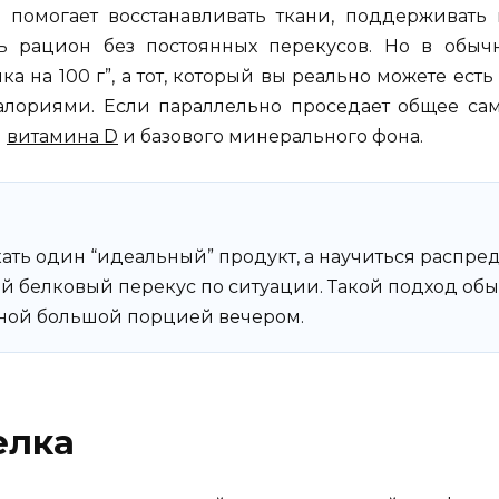
помогает восстанавливать ткани, поддерживать
ть рацион без постоянных перекусов. Но в обы
а на 100 г”, а тот, который вы реально можете есть
алориями. Если параллельно проседает общее сам
ы
витамина D
и базового минерального фона.
кать один “идеальный” продукт, а научиться распре
ный белковый перекус по ситуации. Такой подход об
одной большой порцией вечером.
елка