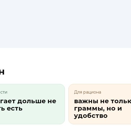
н
ости
Для рациона
гает дольше не
важны не толь
ь есть
граммы, но и
удобство