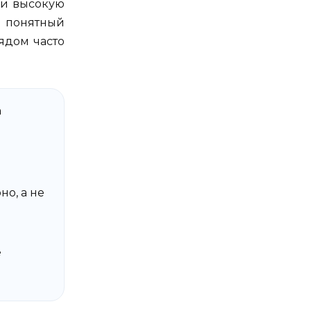
и высокую
ь понятный
ядом часто
а
но, а не
е