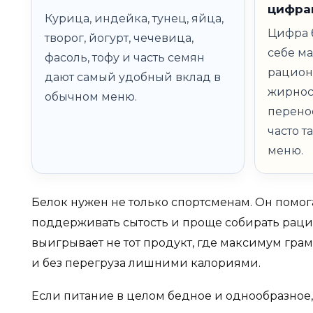
цифра
Курица, индейка, тунец, яйца,
Цифра б
творог, йогурт, чечевица,
себе м
фасоль, тофу и часть семян
рацион
дают самый удобный вклад в
жирнос
обычном меню.
перенос
часто т
меню.
Белок нужен не только спортсменам. Он помог
поддерживать сытость и проще собирать раци
выигрывает не тот продукт, где максимум грамм
и без перегруза лишними калориями.
Если питание в целом бедное и однообразное