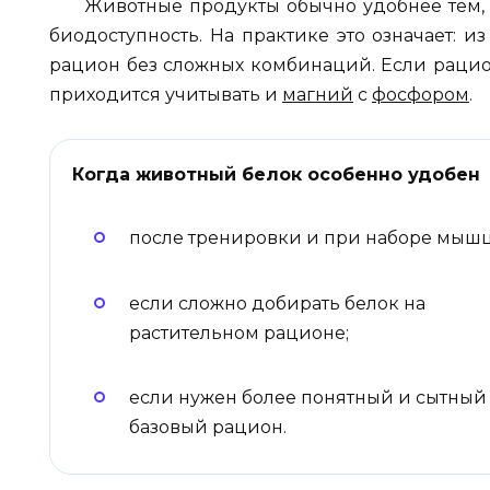
Животные продукты обычно удобнее тем, 
биодоступность. На практике это означает: и
рацион без сложных комбинаций. Если рацион
приходится учитывать и
магний
с
фосфором
.
Когда животный белок особенно удобен
после тренировки и при наборе мышц
если сложно добирать белок на
растительном рационе;
если нужен более понятный и сытный
базовый рацион.