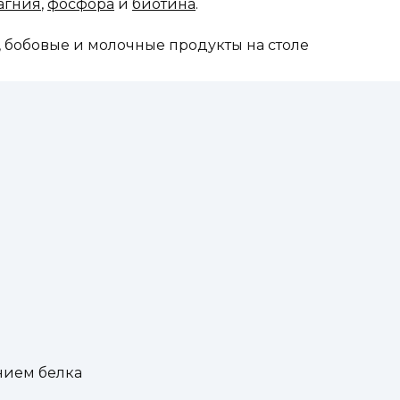
агния
,
фосфора
и
биотина
.
нием белка