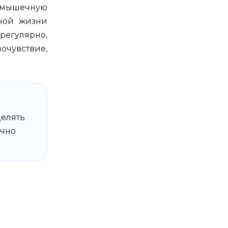
 мышечную
чной жизни
 регулярно,
очувствие,
делять
ычно