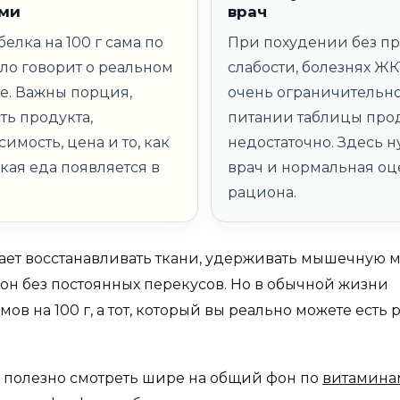
ми
врач
елка на 100 г сама по
При похудении без п
ало говорит о реальном
слабости, болезнях ЖК
е. Важны порция,
очень ограничительн
ть продукта,
питании таблицы про
имость, цена и то, как
недостаточно. Здесь 
акая еда появляется в
врач и нормальная оц
рациона.
ает восстанавливать ткани, удерживать мышечную м
он без постоянных перекусов. Но в обычной жизни
ов на 100 г, а тот, который вы реально можете есть
, полезно смотреть шире на общий фон по
витамина