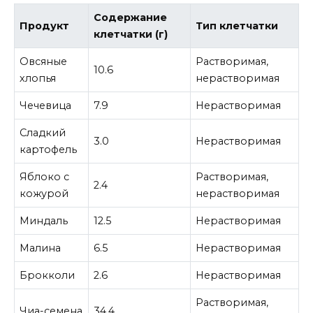
Содержание
Продукт
Тип клетчатки
клетчатки (г)
Овсяные
Растворимая,
10.6
хлопья
нерастворимая
Чечевица
7.9
Нерастворимая
Сладкий
3.0
Нерастворимая
картофель
Яблоко с
Растворимая,
2.4
кожурой
нерастворимая
Миндаль
12.5
Нерастворимая
Малина
6.5
Нерастворимая
Брокколи
2.6
Нерастворимая
Растворимая,
Чиа-семена
34.4