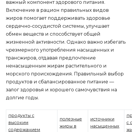
важный компонент здорового питания.
Включение в рацион правильных видов
жиров помогает поддерживать здоровье
сердечно-сосудистой системы, улучшает
обмен веществ и способствует общей
жизненной активности. Однако важно избегать
чрезмерного употребления насыщенных и
трансжиров, отдавая предпочтение
ненасыщенным жирам растительного и
морского происхождения. Правильный выбор
продуктов и сбалансированное питание —
залог здоровья и хорошего самочувствия на
долгие годы.
продукты с
п
полезные
источники
высоким
с 
жиры в
насыщенных
содержанием
ж