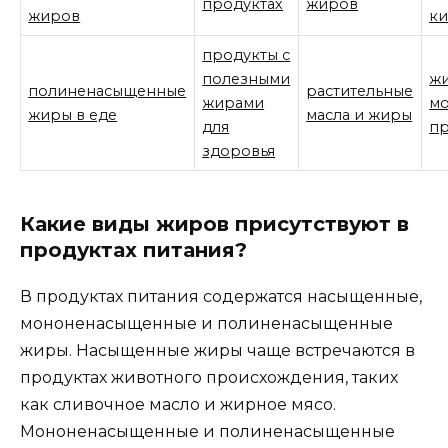
продуктах
жиров
жиров
ки
продукты с
полезными
ж
полиненасыщенные
растительные
жирами
м
жиры в еде
масла и жиры
для
пр
здоровья
Какие виды жиров присутствуют в
продуктах питания?
В продуктах питания содержатся насыщенные,
мононенасыщенные и полиненасыщенные
жиры. Насыщенные жиры чаще встречаются в
продуктах животного происхождения, таких
как сливочное масло и жирное мясо.
Мононенасыщенные и полиненасыщенные