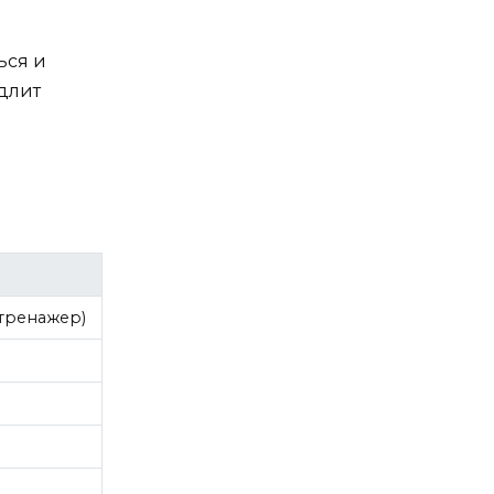
ься и
едлит
отренажер)