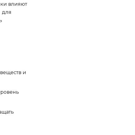
вки влияют
м для
ь
 веществ и
уровень
ащать