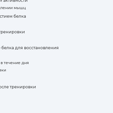
й активности
овлении мышц
стием белка
 тренировки
белка для восстановления
в течение дня
вки
осле тренировки