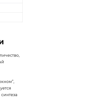
и
личество,
ый
окном”,
уется
 синтеза