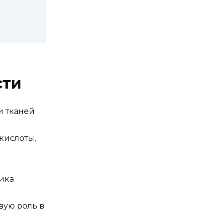
сти
и тканей
кислоты,
ника
вую роль в