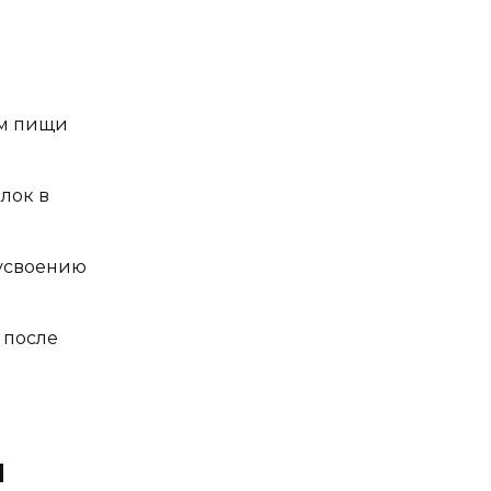
ём пищи
лок в
 усвоению
 после
я