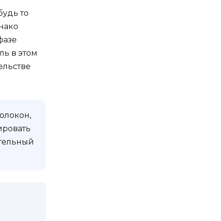
будь то
нако
фазе
ль в этом
ельстве
олокон,
ировать
ительный