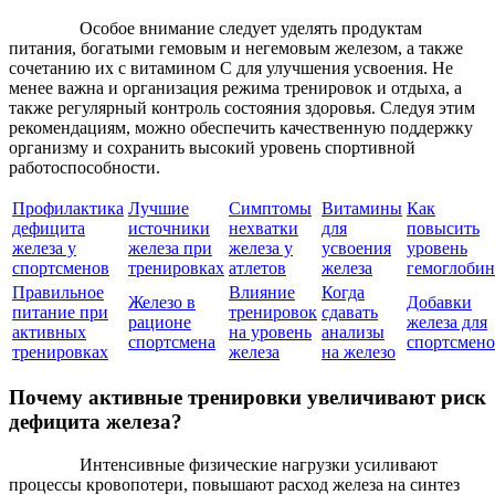
Особое внимание следует уделять продуктам
питания, богатыми гемовым и негемовым железом, а также
сочетанию их с витамином С для улучшения усвоения. Не
менее важна и организация режима тренировок и отдыха, а
также регулярный контроль состояния здоровья. Следуя этим
рекомендациям, можно обеспечить качественную поддержку
организму и сохранить высокий уровень спортивной
работоспособности.
Профилактика
Лучшие
Симптомы
Витамины
Как
дефицита
источники
нехватки
для
повысить
железа у
железа при
железа у
усвоения
уровень
спортсменов
тренировках
атлетов
железа
гемоглобин
Правильное
Влияние
Когда
Железо в
Добавки
питание при
тренировок
сдавать
рационе
железа для
активных
на уровень
анализы
спортсмена
спортсмено
тренировках
железа
на железо
Почему активные тренировки увеличивают риск
дефицита железа?
Интенсивные физические нагрузки усиливают
процессы кровопотери, повышают расход железа на синтез