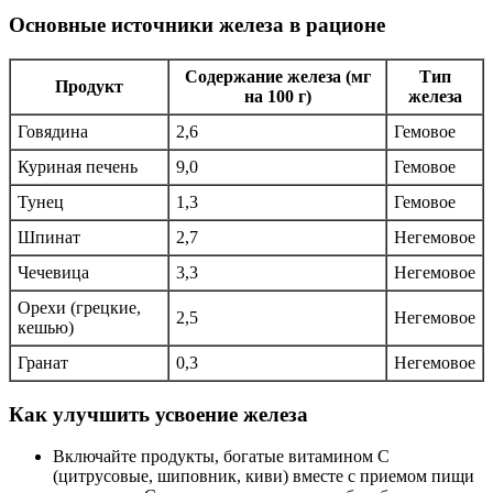
Основные источники железа в рационе
Содержание железа (мг
Тип
Продукт
на 100 г)
железа
Говядина
2,6
Гемовое
Куриная печень
9,0
Гемовое
Тунец
1,3
Гемовое
Шпинат
2,7
Негемовое
Чечевица
3,3
Негемовое
Орехи (грецкие,
2,5
Негемовое
кешью)
Гранат
0,3
Негемовое
Как улучшить усвоение железа
Включайте продукты, богатые витамином С
(цитрусовые, шиповник, киви) вместе с приемом пищи