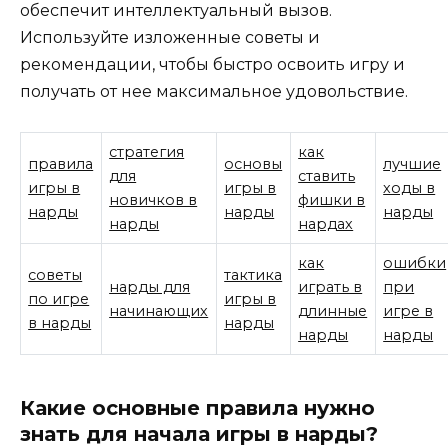
обеспечит интеллектуальный вызов.
Используйте изложенные советы и
рекомендации, чтобы быстро освоить игру и
получать от нее максимальное удовольствие.
стратегия
как
правила
основы
лучшие
для
ставить
игры в
игры в
ходы в
новичков в
фишки в
нарды
нарды
нарды
нарды
нардах
как
ошибки
советы
тактика
нарды для
играть в
при
по игре
игры в
начинающих
длинные
игре в
в нарды
нарды
нарды
нарды
Какие основные правила нужно
знать для начала игры в нарды?