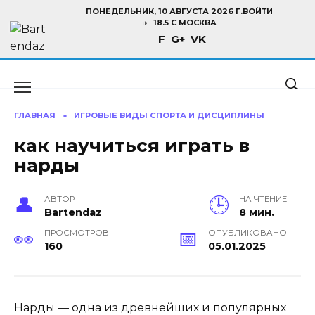
Перейти
ПОНЕДЕЛЬНИК, 10 АВГУСТА 2026 Г.
ВОЙТИ
к
18.5 C МОСКВА
F
G+
VK
содержанию
ГЛАВНАЯ
»
ИГРОВЫЕ ВИДЫ СПОРТА И ДИСЦИПЛИНЫ
как научиться играть в
нарды
АВТОР
НА ЧТЕНИЕ
Bartendaz
8 мин.
ПРОСМОТРОВ
ОПУБЛИКОВАНО
160
05.01.2025
Нарды — одна из древнейших и популярных