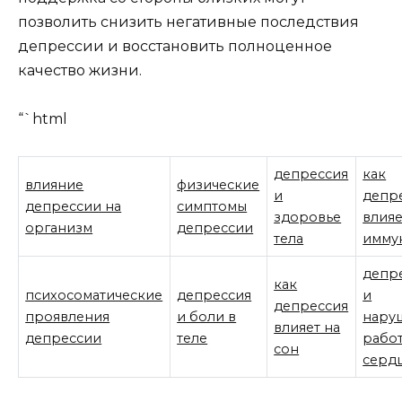
позволить снизить негативные последствия
депрессии и восстановить полноценное
качество жизни.
“`html
депрессия
как
влияние
физические
и
депр
депрессии на
симптомы
здоровье
влияе
организм
депрессии
тела
имму
депр
как
психосоматические
депрессия
и
депрессия
проявления
и боли в
нару
влияет на
депрессии
теле
рабо
сон
серд