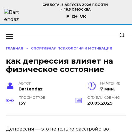
Перейти
СУББОТА, 8 АВГУСТА 2026 Г.
ВОЙТИ
к
18.5 C МОСКВА
F
G+
VK
содержанию
ГЛАВНАЯ
»
СПОРТИВНАЯ ПСИХОЛОГИЯ И МОТИВАЦИЯ
как депрессия влияет на
физическое состояние
АВТОР
НА ЧТЕНИЕ
Bartendaz
7 мин.
ПРОСМОТРОВ
ОПУБЛИКОВАНО
157
20.05.2025
Депрессия — это не только расстройство