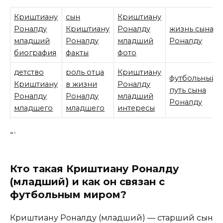
Криштиану
сын
Криштиану
Роналду
Криштиану
Роналду
жизнь сына
младший
Роналду
младший
Роналду
биография
факты
фото
детство
роль отца
Криштиану
футбольный
Криштиану
в жизни
Роналду
путь сына
Роналду
Роналду
младший
Роналду
младшего
младшего
интересы
“`
Кто такая Криштиану Роналду
(младший) и как он связан с
футбольным миром?
Криштиану Роналду (младший) — старший сын