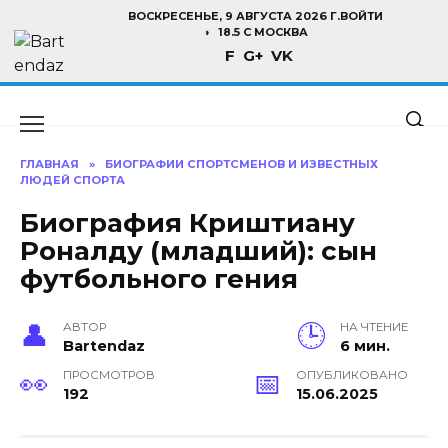
Перейти
ВОСКРЕСЕНЬЕ, 9 АВГУСТА 2026 Г.
ВОЙТИ
к
18.5 C МОСКВА
F
G+
VK
содержанию
ГЛАВНАЯ
»
БИОГРАФИИ СПОРТСМЕНОВ И ИЗВЕСТНЫХ
ЛЮДЕЙ СПОРТА
Биография Криштиану
Роналду (младший): сын
футбольного гения
АВТОР
НА ЧТЕНИЕ
Bartendaz
6 мин.
ПРОСМОТРОВ
ОПУБЛИКОВАНО
192
15.06.2025