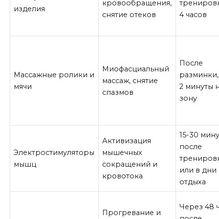
кровообращения,
тренировк
изделия
снятие отеков
4 часов
После
Миофасциальный
Массажные ролики и
разминки, 
массаж, снятие
мячи
2 минуты 
спазмов
зону
15-30 мин
Активизация
после
Электростимуляторы
мышечных
трениров
мышц
сокращений и
или в дни
кровотока
отдыха
Через 48 
Прогревание и
после