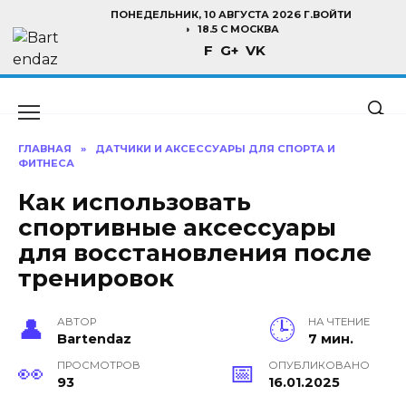
Перейти
ПОНЕДЕЛЬНИК, 10 АВГУСТА 2026 Г.
ВОЙТИ
к
18.5 C МОСКВА
F
G+
VK
содержанию
ГЛАВНАЯ
»
ДАТЧИКИ И АКСЕССУАРЫ ДЛЯ СПОРТА И
ФИТНЕСА
Как использовать
спортивные аксессуары
для восстановления после
тренировок
АВТОР
НА ЧТЕНИЕ
Bartendaz
7 мин.
ПРОСМОТРОВ
ОПУБЛИКОВАНО
93
16.01.2025