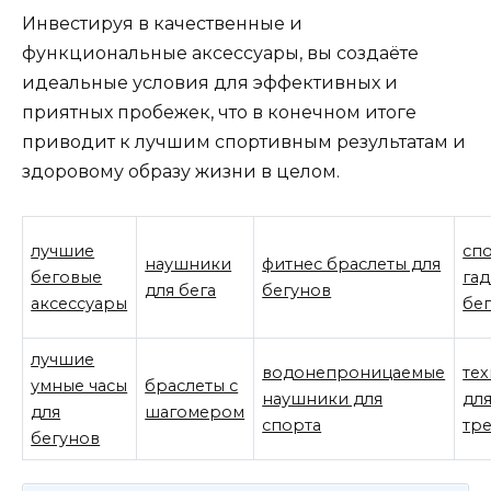
Инвестируя в качественные и
функциональные аксессуары, вы создаёте
идеальные условия для эффективных и
приятных пробежек, что в конечном итоге
приводит к лучшим спортивным результатам и
здоровому образу жизни в целом.
лучшие
сп
наушники
фитнес браслеты для
беговые
га
для бега
бегунов
аксессуары
бег
лучшие
водонепроницаемые
те
умные часы
браслеты с
наушники для
дл
для
шагомером
спорта
тр
бегунов