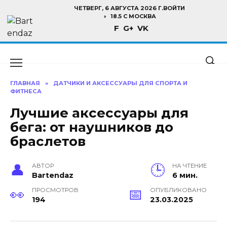
Перейти
ЧЕТВЕРГ, 6 АВГУСТА 2026 Г.
ВОЙТИ
к
18.5 C МОСКВА
F
G+
VK
содержанию
ГЛАВНАЯ
»
ДАТЧИКИ И АКСЕССУАРЫ ДЛЯ СПОРТА И
ФИТНЕСА
Лучшие аксессуары для
бега: от наушников до
браслетов
АВТОР
НА ЧТЕНИЕ
Bartendaz
6 мин.
ПРОСМОТРОВ
ОПУБЛИКОВАНО
194
23.03.2025