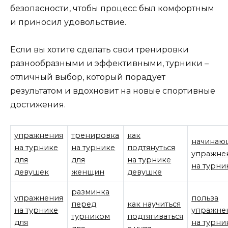
безопасности, чтобы процесс был комфортным
и приносил удовольствие.
Если вы хотите сделать свои тренировки
разнообразными и эффективными, турники –
отличный выбор, который порадует
результатом и вдохновит на новые спортивные
достижения.
упражнения
тренировка
как
начинаю
на турнике
на турнике
подтянуться
упражне
для
для
на турнике
на турни
девушек
женщин
девушке
разминка
упражнения
польза
перед
как научиться
на турнике
упражне
турником
подтягиваться
для
на турни