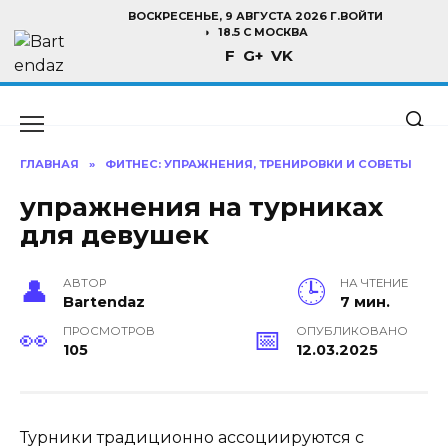
Перейти
ВОСКРЕСЕНЬЕ, 9 АВГУСТА 2026 Г.
ВОЙТИ
к
18.5 C МОСКВА
F
G+
VK
содержанию
ГЛАВНАЯ
»
ФИТНЕС: УПРАЖНЕНИЯ, ТРЕНИРОВКИ И СОВЕТЫ
упражнения на турниках
для девушек
АВТОР
НА ЧТЕНИЕ
Bartendaz
7 мин.
ПРОСМОТРОВ
ОПУБЛИКОВАНО
105
12.03.2025
Турники традиционно ассоциируются с