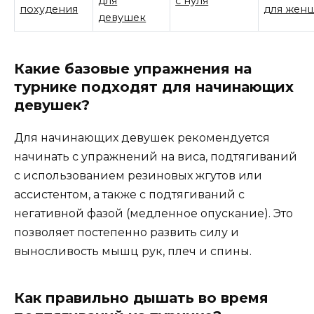
для
с нуля
похудения
для жен
девушек
Какие базовые упражнения на
турнике подходят для начинающих
девушек?
Для начинающих девушек рекомендуется
начинать с упражнений на виса, подтягиваний
с использованием резиновых жгутов или
ассистентом, а также с подтягиваний с
негативной фазой (медленное опускание). Это
позволяет постепенно развить силу и
выносливость мышц рук, плеч и спины.
Как правильно дышать во время