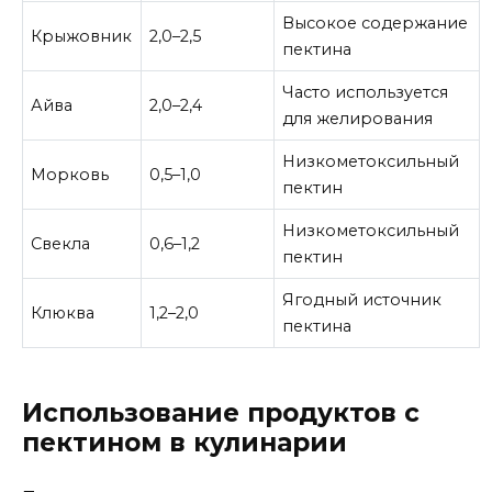
Высокое содержание
Крыжовник
2,0–2,5
пектина
Часто используется
Айва
2,0–2,4
для желирования
Низкометоксильный
Морковь
0,5–1,0
пектин
Низкометоксильный
Свекла
0,6–1,2
пектин
Ягодный источник
Клюква
1,2–2,0
пектина
Использование продуктов с
пектином в кулинарии