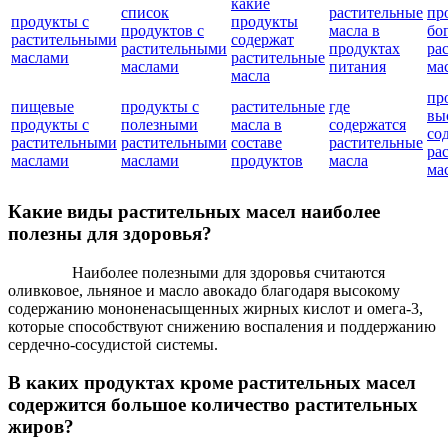
какие
список
растительные
пр
продукты с
продукты
продуктов с
масла в
бо
растительными
содержат
растительными
продуктах
ра
маслами
растительные
маслами
питания
ма
масла
пр
пищевые
продукты с
растительные
где
вы
продукты с
полезными
масла в
содержатся
со
растительными
растительными
составе
растительные
ра
маслами
маслами
продуктов
масла
ма
Какие виды растительных масел наиболее
полезны для здоровья?
Наиболее полезными для здоровья считаются
оливковое, льняное и масло авокадо благодаря высокому
содержанию мононенасыщенных жирных кислот и омега-3,
которые способствуют снижению воспаления и поддержанию
сердечно-сосудистой системы.
В каких продуктах кроме растительных масел
содержится большое количество растительных
жиров?