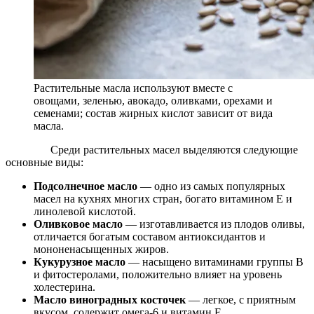
Растительные масла используют вместе с
овощами, зеленью, авокадо, оливками, орехами и
семенами; состав жирных кислот зависит от вида
масла.
Среди растительных масел выделяются следующие
основные виды:
Подсолнечное масло
— одно из самых популярных
масел на кухнях многих стран, богато витамином E и
линолевой кислотой.
Оливковое масло
— изготавливается из плодов оливы,
отличается богатым составом антиоксидантов и
мононенасыщенных жиров.
Кукурузное масло
— насыщено витаминами группы B
и фитостеролами, положительно влияет на уровень
холестерина.
Масло виноградных косточек
— легкое, с приятным
вкусом, содержит омега-6 и витамин E.