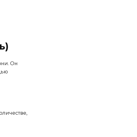
ь)
зни. Он
щью
оличестве,