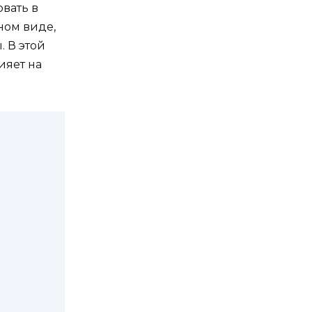
вать в
ном виде,
 В этой
ияет на