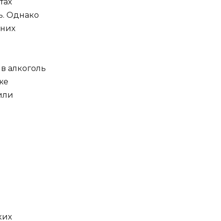
тах
ь. Однако
 них
 в алкоголь
же
или
ких