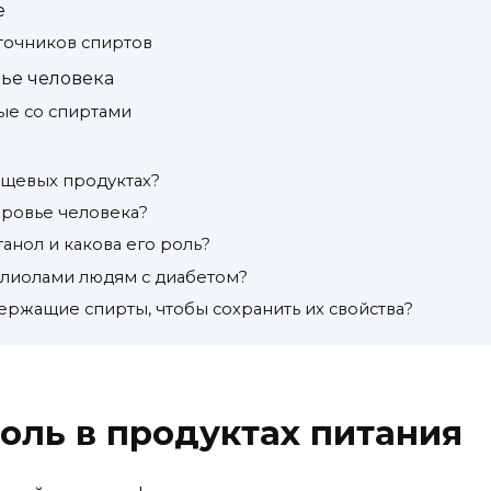
е
точников спиртов
вье человека
ые со спиртами
ищевых продуктах?
оровье человека?
анол и какова его роль?
олиолами людям с диабетом?
ержащие спирты, чтобы сохранить их свойства?
роль в продуктах питания