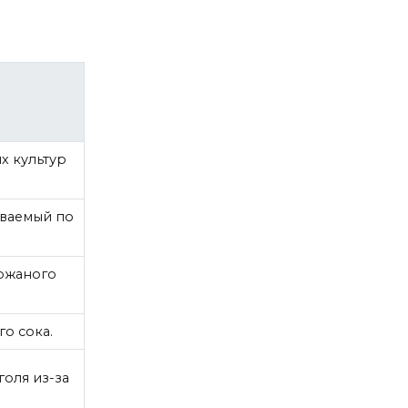
х культур
аваемый по
ржаного
о сока.
оля из-за