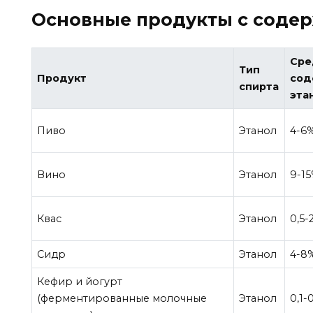
Основные продукты с соде
Сре
Тип
Продукт
сод
спирта
эта
Пиво
Этанол
4-6
Вино
Этанол
9-1
Квас
Этанол
0,5-
Сидр
Этанол
4-8
Кефир и йогурт
(ферментированные молочные
Этанол
0,1-