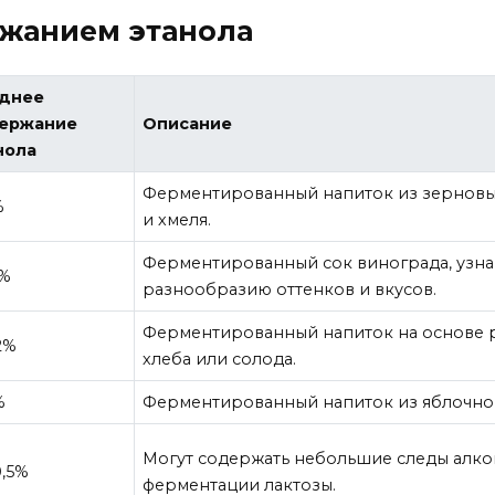
ржанием этанола
днее
ержание
Описание
нола
Ферментированный напиток из зерновы
%
и хмеля.
Ферментированный сок винограда, узн
5%
разнообразию оттенков и вкусов.
Ферментированный напиток на основе 
2%
хлеба или солода.
%
Ферментированный напиток из яблочног
Могут содержать небольшие следы алког
0,5%
ферментации лактозы.