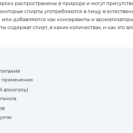
роко распространены в природе и могут присутство
Некоторые спирты употребляются в пищу в естествен
или добавляются как консерванты и ароматизаторы.
 содержат спирт, в каких количествах, и как это вл
 питания
у применению
 алкоголь)
этанола
ов
уктах