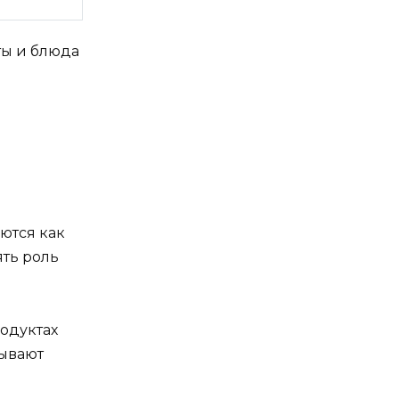
ты и блюда
ются как
ть роль
родуктах
зывают