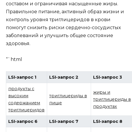
составом и ограничивая насыщенные жиры.
Правильное питание, активный образ жизни и
контроль уровня триглицеридов в крови
помогут снизить риски сердечно-сосудистых
заболеваний и улучшить общее состояние
здоровья.
“`html
LSI-запрос 1
LSI-запрос 2
LSI-запрос 3
продукты с
жиры и
высоким
триглицериды в
триглицериды в
содержанием
пище
продуктах
триглицеридов
LSI-запрос 6
LSI-запрос 7
LSI-запрос 8