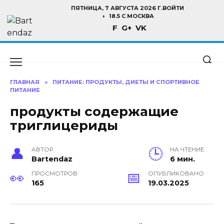
Перейти
ПЯТНИЦА, 7 АВГУСТА 2026 Г.
ВОЙТИ
к
18.5 C МОСКВА
F
G+
VK
содержанию
ГЛАВНАЯ
»
ПИТАНИЕ: ПРОДУКТЫ, ДИЕТЫ И СПОРТИВНОЕ
ПИТАНИЕ
продукты содержащие
триглицериды
АВТОР
НА ЧТЕНИЕ
Bartendaz
6 мин.
ПРОСМОТРОВ
ОПУБЛИКОВАНО
165
19.03.2025