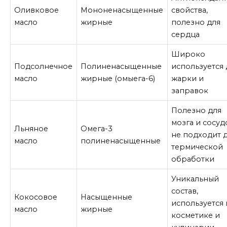
Оливковое
Мононенасыщенные
свойства,
масло
жирные
полезно для
сердца
Широко
Подсолнечное
Полиненасыщенные
используется 
масло
жирные (омыега-6)
жарки и
заправок
Полезно для
мозга и сосуд
Льняное
Омега-3
не подходит 
масло
полиненасыщенные
термической
обработки
Уникальный
состав,
Кокосовое
Насыщенные
используется 
масло
жирные
косметике и