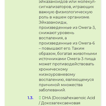
эйказаноидов или молекул-
сигнализаторов, играющих
важную физиологическую
роль в нашем организме.
Эйказаноиды,
произведенные из Омега-3,
снижают уровень
воспаления, а
произведенные из Омега-6
– повышают его. Таким
образом, богатая животными
источниками Омега-3 пища
может противодействовать
хроническому
низкоуровневому
воспалению, являющемуся
причиной множества
заболеваний.
DHA (Docosahexaenoic Acid
/ Докозагексаеновая