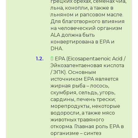
грецких орехах, семенах чиа,
льна, конопли, а также в
льняном и рапсовом масле.
Для благотворного влияния
на человеческий организм
ALA должна быть
конвертирована в EPA и
DHA.
EPA (Eicosapentaenoic Acid /
Эйкозапентаеновая кислота
/ ЭПК). Основным
источником EPA является
жирная рыба – лосось,
скумбрия, сельдь, угорь,
сардины, печень трески;
морепродукты, некоторые
водоросли, а также мясо
животных травяного
откорма. Главная роль EPA в
организме – синтез