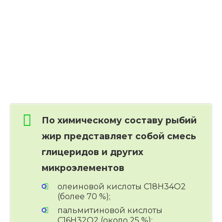
По химическому составу рыбий
жир представляет собой смесь
глицеридов и других
микроэлементов
олеиновой кислоты С18Н34О2
(более 70 %);
пальмитиновой кислоты
С16Н32О2 (около 25 %);