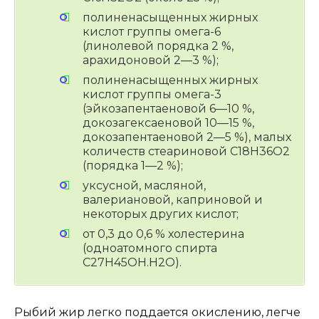
полиненасыщенных жирных
кислот группы омега-6
(линолевой порядка 2 %,
арахидоновой 2—3 %);
полиненасыщенных жирных
кислот группы омега-3
(эйкозапентаеновой 6—10 %,
докозагексаеновой 10—15 %,
докозапентаеновой 2—5 %), малых
количеств стеариновой C18H36O2
(порядка 1—2 %);
уксусной, масляной,
валериановой, каприновой и
некоторых других кислот;
от 0,3 до 0,6 % холестерина
(одноатомного спирта
С27Н45OH.H2O).
Рыбий жир легко поддается окислению, легче