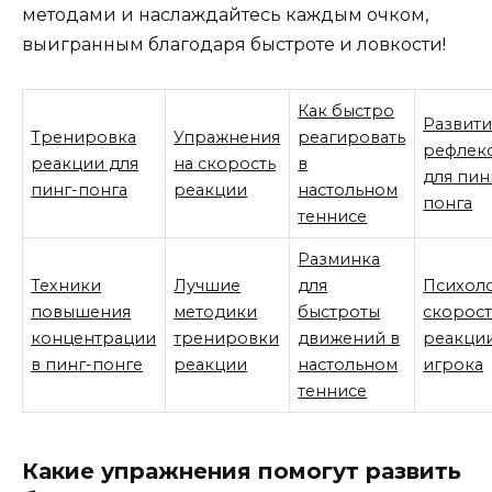
методами и наслаждайтесь каждым очком,
выигранным благодаря быстроте и ловкости!
Как быстро
Развит
Тренировка
Упражнения
реагировать
рефлек
реакции для
на скорость
в
для пин
пинг-понга
реакции
настольном
понга
теннисе
Разминка
Техники
Лучшие
для
Психол
повышения
методики
быстроты
скорос
концентрации
тренировки
движений в
реакци
в пинг-понге
реакции
настольном
игрока
теннисе
Какие упражнения помогут развить