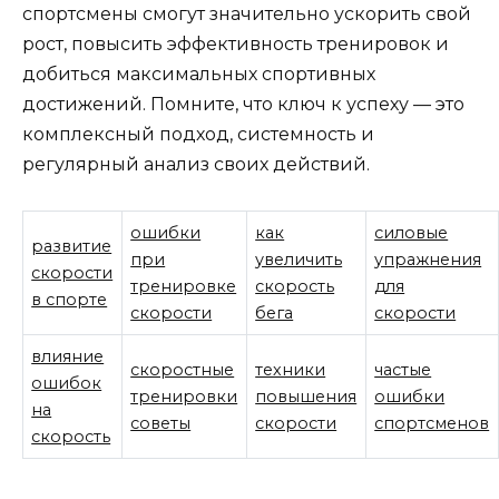
спортсмены смогут значительно ускорить свой
рост, повысить эффективность тренировок и
добиться максимальных спортивных
достижений. Помните, что ключ к успеху — это
комплексный подход, системность и
регулярный анализ своих действий.
ошибки
как
силовые
развитие
при
увеличить
упражнения
скорости
тренировке
скорость
для
в спорте
скорости
бега
скорости
влияние
скоростные
техники
частые
ошибок
тренировки
повышения
ошибки
на
советы
скорости
спортсменов
скорость