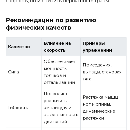
скорость, но и снизить вероятность травм.
Рекомендации по развитию
физических качеств
Влияние на
Примеры
Качество
скорость
упражнений
Обеспечивает
Приседания,
мощность
Сила
выпады, становая
толчков и
тяга
отталкиваний
Позволяет
Растяжка мышц
увеличить
ног и спины,
Гибкость
амплитуду и
динамические
эффективность
растяжки
движений