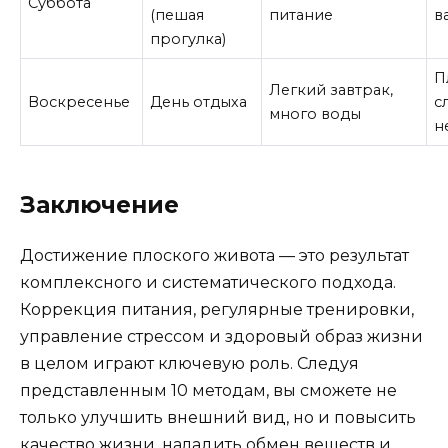
Суббота
(пешая
питание
в
прогулка)
П
Легкий завтрак,
Воскресенье
День отдыха
с
много воды
н
Заключение
Достижение плоского живота — это результат
комплексного и систематического подхода.
Коррекция питания, регулярные тренировки,
управление стрессом и здоровый образ жизни
в целом играют ключевую роль. Следуя
представленным 10 методам, вы сможете не
только улучшить внешний вид, но и повысить
качество жизни, наладить обмен веществ и