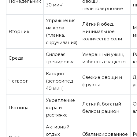
Понедельник
овощи,
30 мин)
п
цельнозерновые
Упражнения
Лёгкий обед,
на кора
М
Вторник
минимальное
(планка,
м
количество соли
скручивания)
Силовая
Умеренный ужин,
Р
Среда
тренировка
избегать сладкого
к
Кардио
Свежие овощи и
Д
Четверг
(велосипед
фрукты
у
40 мин)
Укрепление
Легкий, богатый
О
Пятница
кора и
белком рацион
а
растяжка
Активный
отдых
Сбалансированное
Р