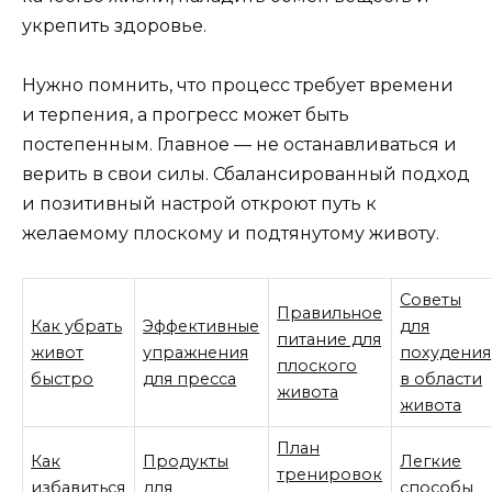
укрепить здоровье.
Нужно помнить, что процесс требует времени
и терпения, а прогресс может быть
постепенным. Главное — не останавливаться и
верить в свои силы. Сбалансированный подход
и позитивный настрой откроют путь к
желаемому плоскому и подтянутому животу.
Советы
Правильное
Как убрать
Эффективные
для
питание для
живот
упражнения
похудения
плоского
быстро
для пресса
в области
живота
живота
План
Как
Продукты
Легкие
тренировок
избавиться
для
способы