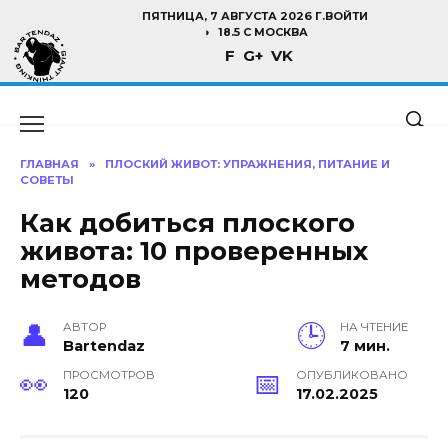
Перейти
ПЯТНИЦА, 7 АВГУСТА 2026 Г.
ВОЙТИ
к
18.5 C МОСКВА
F
G+
VK
содержанию
ГЛАВНАЯ
»
ПЛОСКИЙ ЖИВОТ: УПРАЖНЕНИЯ, ПИТАНИЕ И
СОВЕТЫ
Как добиться плоского
живота: 10 проверенных
методов
АВТОР
НА ЧТЕНИЕ
Bartendaz
7 мин.
ПРОСМОТРОВ
ОПУБЛИКОВАНО
120
17.02.2025