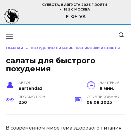
Перейти
СУББОТА, 8 АВГУСТА 2026 Г.
ВОЙТИ
к
18.5 C МОСКВА
F
G+
VK
содержанию
ГЛАВНАЯ
»
ПОХУДЕНИЕ: ПИТАНИЕ, ТРЕНИРОВКИ И СОВЕТЫ
салаты для быстрого
похудения
АВТОР
НА ЧТЕНИЕ
Bartendaz
8 мин.
ПРОСМОТРОВ
ОПУБЛИКОВАНО
250
06.08.2025
В современном мире тема здорового питания