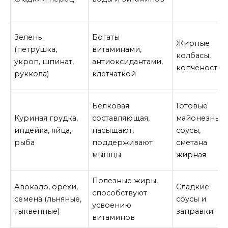
Зелень
Богаты
Жирные
(петрушка,
витаминами,
колбасы,
укроп, шпинат,
антиоксидантами,
копчёности
руккола)
клетчаткой
Белковая
Готовые
Куриная грудка,
составляющая,
майонезные
индейка, яйца,
насыщают,
соусы,
рыба
поддерживают
сметана
мышцы
жирная
Полезные жиры,
Авокадо, орехи,
Сладкие
способствуют
семена (льняные,
соусы и
усвоению
тыквенные)
заправки
витаминов