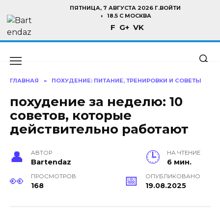
Перейти
ПЯТНИЦА, 7 АВГУСТА 2026 Г.
ВОЙТИ
к
18.5 C МОСКВА
F
G+
VK
содержанию
ГЛАВНАЯ
»
ПОХУДЕНИЕ: ПИТАНИЕ, ТРЕНИРОВКИ И СОВЕТЫ
похудение за неделю: 10
советов, которые
действительно работают
АВТОР
НА ЧТЕНИЕ
Bartendaz
6 мин.
ПРОСМОТРОВ
ОПУБЛИКОВАНО
168
19.08.2025