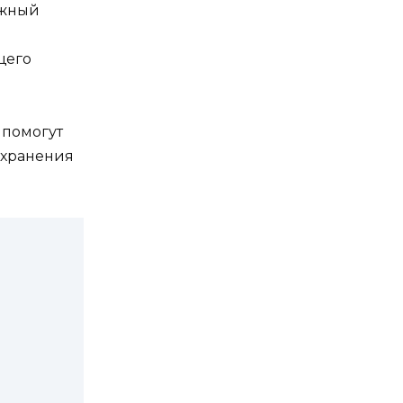
ижный
щего
 помогут
охранения