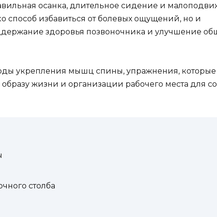
авильная осанка, длительное сидение и малоподв
ко способ избавиться от болевых ощущений, но и
оддержание здоровья позвоночника и улучшение об
оды укрепления мышц спины, упражнения, которые
 образу жизни и организации рабочего места для с
ы
чного столба