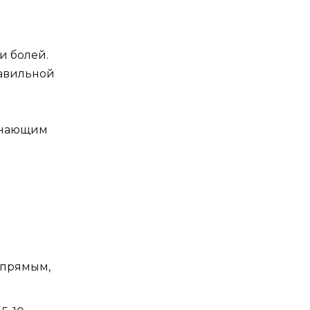
и болей.
авильной
чинающим
 прямым,