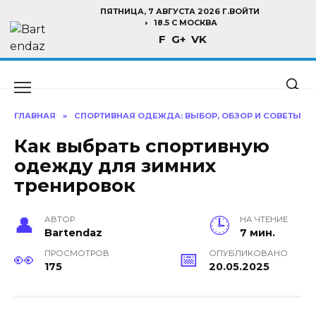
Перейти
ПЯТНИЦА, 7 АВГУСТА 2026 Г.
ВОЙТИ
к
18.5 C МОСКВА
F
G+
VK
содержанию
ГЛАВНАЯ
»
СПОРТИВНАЯ ОДЕЖДА: ВЫБОР, ОБЗОР И СОВЕТЫ
Как выбрать спортивную
одежду для зимних
тренировок
АВТОР
НА ЧТЕНИЕ
Bartendaz
7 мин.
ПРОСМОТРОВ
ОПУБЛИКОВАНО
175
20.05.2025