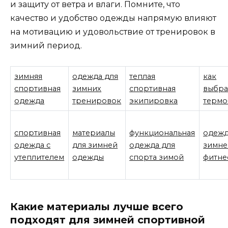
и защиту от ветра и влаги. Помните, что
качество и удобство одежды напрямую влияют
на мотивацию и удовольствие от тренировок в
зимний период.
зимняя
одежда для
теплая
как
спортивная
зимних
спортивная
выбра
одежда
тренировок
экипировка
термо
спортивная
материалы
функциональная
одежд
одежда с
для зимней
одежда для
зимне
утеплителем
одежды
спорта зимой
фитне
Какие материалы лучше всего
подходят для зимней спортивной