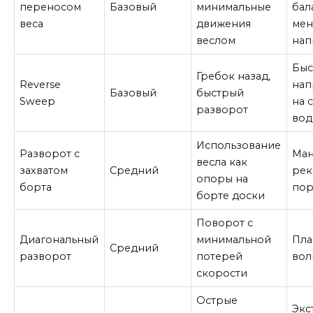
переносом
Базовый
минимальные
бал
веса
движения
мен
веслом
нап
Быс
Гребок назад,
Reverse
нап
Базовый
быстрый
Sweep
на 
разворот
вод
Использование
Разворот с
Ман
весла как
захватом
Средний
рек
опоры на
борта
пор
борте доски
Поворот с
Диагональный
минимальной
Пла
Средний
разворот
потерей
вол
скорости
Острые
Экс