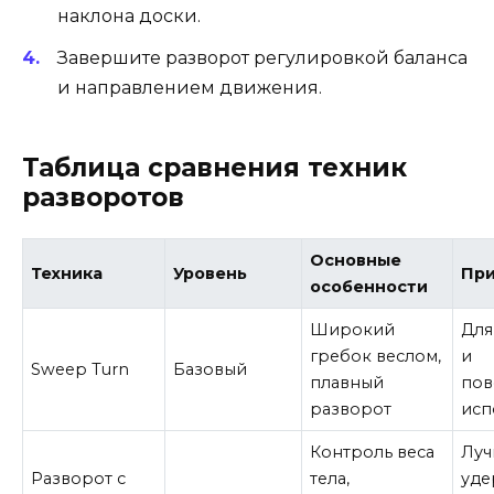
наклона доски.
Завершите разворот регулировкой баланса
и направлением движения.
Таблица сравнения техник
разворотов
Основные
Техника
Уровень
Пр
особенности
Широкий
Для
гребок веслом,
и
Sweep Turn
Базовый
плавный
пов
разворот
исп
Контроль веса
Лу
Разворот с
тела,
уде