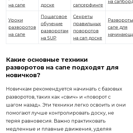
на сапбор
на сапе
доске
сапсерфинге
Пошаговое
Секреты
Уроки
Развороты
обучение
правильных
разворотов
сапе для
разворотам
поворотов
на сапе
начинающ
на SUP
на сап доске
Какие основные техники
разворотов на сапе подходят для
новичков?
Новичкам рекомендуется начинать с базовых
разворотов, таких как «свич» и «поворот с
шагом назад». Эти техники легко освоить и они
помогают лучше контролировать доску, не
теряя равновесия. Важно практиковать
медленные и плавные движения, уделяя