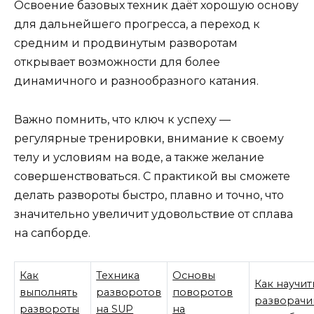
Освоение базовых техник даёт хорошую основу
для дальнейшего прогресса, а переход к
средним и продвинутым разворотам
открывает возможности для более
динамичного и разнообразного катания.
Важно помнить, что ключ к успеху —
регулярные тренировки, внимание к своему
телу и условиям на воде, а также желание
совершенствоваться. С практикой вы сможете
делать развороты быстро, плавно и точно, что
значительно увеличит удовольствие от сплава
на сапборде.
Как
Техника
Основы
Как научит
выполнять
разворотов
поворотов
разворачи
развороты
на SUP
на