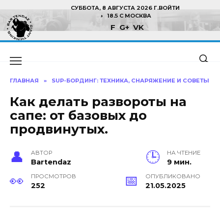
Перейти
СУББОТА, 8 АВГУСТА 2026 Г.
ВОЙТИ
к
18.5 C МОСКВА
F
G+
VK
содержанию
ГЛАВНАЯ
»
SUP-БОРДИНГ: ТЕХНИКА, СНАРЯЖЕНИЕ И СОВЕТЫ
Как делать развороты на
сапе: от базовых до
продвинутых.
АВТОР
НА ЧТЕНИЕ
Bartendaz
9 мин.
ПРОСМОТРОВ
ОПУБЛИКОВАНО
252
21.05.2025