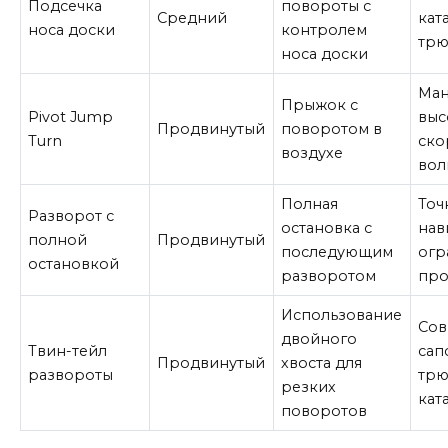
Подсечка
повороты с
Средний
кат
носа доски
контролем
тр
носа доски
Ман
Прыжок с
Pivot Jump
выс
Продвинутый
поворотом в
Turn
ско
воздухе
вол
Полная
Точ
Разворот с
остановка с
нав
полной
Продвинутый
последующим
огр
остановкой
разворотом
про
Использование
Сов
двойного
Твин-тейл
сап
Продвинутый
хвоста для
развороты
трю
резких
кат
поворотов