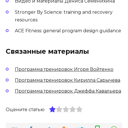
Видео и материалы Дениса Семенихина
Stronger By Science: training and recovery
resources
ACE Fitness: general program design guidance
Связанные материалы
Программа тренировок Игоря Войтенко
Программа тренировок Кирилла Сарычева
Программа тренировок Джеффа Кавальера
Оцените статью