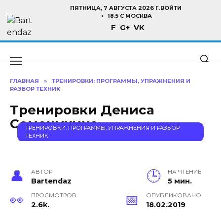
Перейти
ПЯТНИЦА, 7 АВГУСТА 2026 Г.
ВОЙТИ
к
18.5 C МОСКВА
F
G+
VK
содержанию
ГЛАВНАЯ
»
ТРЕНИРОВКИ: ПРОГРАММЫ, УПРАЖНЕНИЯ И
РАЗБОР ТЕХНИК
Тренировки Дениса
Семенихина
ТРЕНИРОВКИ: ПРОГРАММЫ, УПРАЖНЕНИЯ И РАЗБОР
ТЕХНИК
АВТОР
НА ЧТЕНИЕ
Bartendaz
5 мин.
ПРОСМОТРОВ
ОПУБЛИКОВАНО
2.6k.
18.02.2019