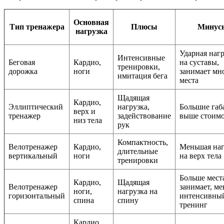
Основная
Тип тренажера
Плюсы
Минус
нагрузка
Ударная наг
Интенсивные
Беговая
Кардио,
на суставы,
тренировки,
дорожка
ноги
занимает мн
имитация бега
места
Щадящая
Кардио,
Эллиптический
нагрузка,
Большие габ
верх и
тренажер
задействование
выше стоимо
низ тела
рук
Компактность,
Велотренажер
Кардио,
Меньшая наг
длительные
вертикальный
ноги
на верх тела
тренировки
Больше мест
Кардио,
Щадящая
Велотренажер
занимает, ме
ноги,
нагрузка на
горизонтальный
интенсивны
спина
спину
тренинг
Кардио,