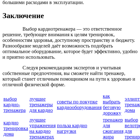
большими расходами в эксплуатации.
Заключение
Выбор кардиотренажера — это ответственное
решение, требующее внимания к целям тренировок,
особенностям здоровья, доступному пространству и бюджету.
Разнообразие моделей даёт возможность подобрать
оптимальное оборудование, которое будет эффективно, удобно
и приятно использовать.
Следуя рекомендациям экспертов и учитывая
собственные предпочтения, вы сможете найти тренажер,
который станет отличным помощником на пути к здоровью и
отличной физической форме.
как
выбор
лучшие
эллипт
советы по покупке
выбрать
кардио-
тренажеры
тренаж
кардиооборудования
беговую
тренажера
для кардио
дома
дорожку
лучшие
тренажер
выбор
кардио
упражнения
польза кардио
для
велотр
тренировка
на кардио
нагрузки
сжигания
для
дома
тренажерах
жира
тренир