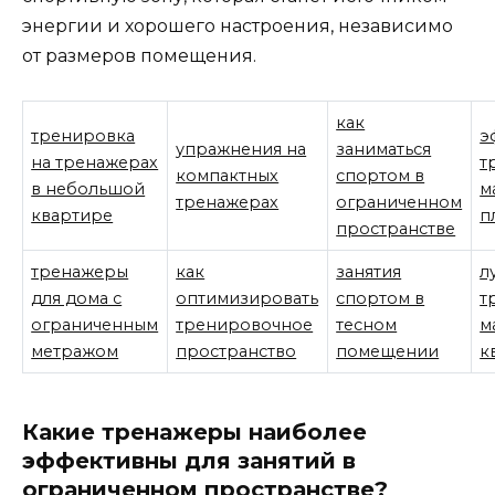
энергии и хорошего настроения, независимо
от размеров помещения.
как
тренировка
э
упражнения на
заниматься
на тренажерах
т
компактных
спортом в
в небольшой
м
тренажерах
ограниченном
квартире
п
пространстве
тренажеры
как
занятия
л
для дома с
оптимизировать
спортом в
т
ограниченным
тренировочное
тесном
м
метражом
пространство
помещении
к
Какие тренажеры наиболее
эффективны для занятий в
ограниченном пространстве?