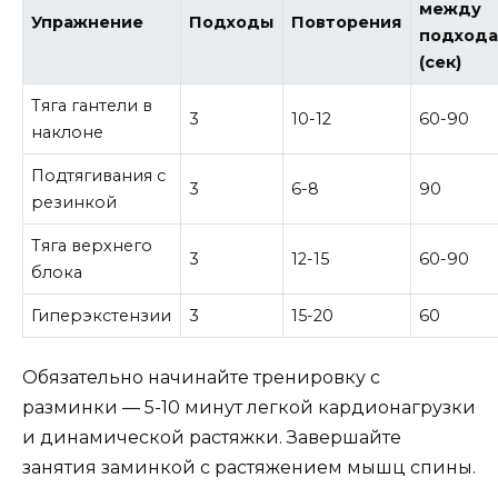
между
Упражнение
Подходы
Повторения
подход
(сек)
Тяга гантели в
3
10-12
60-90
наклоне
Подтягивания с
3
6-8
90
резинкой
Тяга верхнего
3
12-15
60-90
блока
Гиперэкстензии
3
15-20
60
Обязательно начинайте тренировку с
разминки — 5-10 минут легкой кардионагрузки
и динамической растяжки. Завершайте
занятия заминкой с растяжением мышц спины.