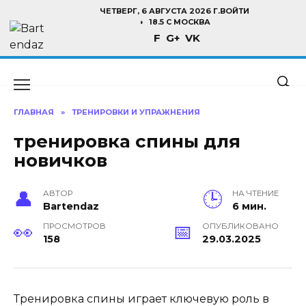
Перейти
ЧЕТВЕРГ, 6 АВГУСТА 2026 Г.
ВОЙТИ
к
18.5 C МОСКВА
F
G+
VK
содержанию
ГЛАВНАЯ
»
ТРЕНИРОВКИ И УПРАЖНЕНИЯ
тренировка спины для
новичков
АВТОР
НА ЧТЕНИЕ
Bartendaz
6 мин.
ПРОСМОТРОВ
ОПУБЛИКОВАНО
158
29.03.2025
Тренировка спины играет ключевую роль в