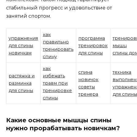
стабильный прогресс и удовольствие от
занятий спортом.
как
упражнения
программа
трениров
правильно
для спины
тренировок
мышц
тренировать
новичкам
для спины
спины до
спину
как
спина
техника
растяжка и
избежать
новичок
выполнен
разминка
травм при
советы
упражнен
для спины
тренировке
тренера
для спин
спины
Какие основные мышцы спины
нужно прорабатывать новичкам?