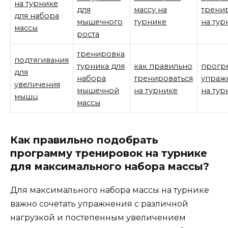
на турнике
для
массу на
трени
для набора
мышечного
турнике
на тур
массы
роста
тренировка
подтягивания
турника для
как правильно
прогр
для
набора
тренироваться
упраж
увеличения
мышечной
на турнике
на тур
мышц
массы
Как правильно подобрать
программу тренировок на турнике
для максимального набора массы?
Для максимального набора массы на турнике
важно сочетать упражнения с различной
нагрузкой и постепенным увеличением