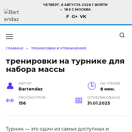
Перейти
ЧЕТВЕРГ, 6 АВГУСТА 2026 Г.
ВОЙТИ
к
18.5 C МОСКВА
F
G+
VK
содержанию
ГЛАВНАЯ
»
ТРЕНИРОВКИ И УПРАЖНЕНИЯ
тренировки на турнике для
набора массы
АВТОР
НА ЧТЕНИЕ
Bartendaz
8 мин.
ПРОСМОТРОВ
ОПУБЛИКОВАНО
156
31.01.2025
Турник — это один из самых доступных и