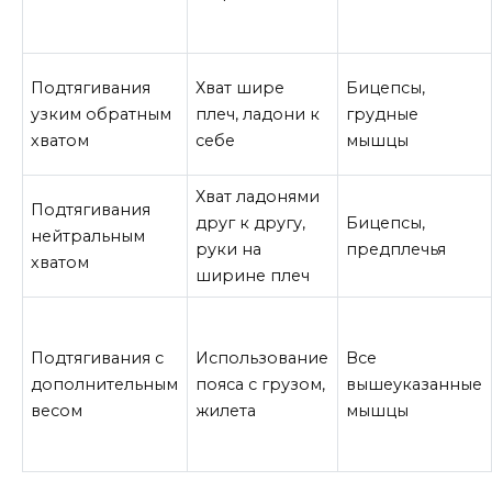
Подтягивания
Хват шире
Бицепсы,
узким обратным
плеч, ладони к
грудные
хватом
себе
мышцы
Хват ладонями
Подтягивания
друг к другу,
Бицепсы,
нейтральным
руки на
предплечья
хватом
ширине плеч
Подтягивания с
Использование
Все
дополнительным
пояса с грузом,
вышеуказанные
весом
жилета
мышцы