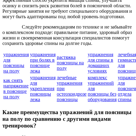
эффективный способ укрепить мышцы спины, улучшить
осанку и снизить риск развития болей в поясничной области.
Регулярные занятия не требуют специального оборудования и
могут быть адаптированы под любой уровень подготовки.
Следуйте рекомендациям по технике и не забывайте
о комплексном подходе: правильное питание, здоровый образ
жизни и своевременная консультация специалистов помогут
сохранить здоровье спины на долгие годы.
упражнения
упражнения
упражнения
лечебна
растяжка
для
при болях в
для спины в
гимнаст
поясницы на
поясницы
пояснице
домашних
для
полу
на полу
лежа
условиях
поясни
упражнения
лечебные
комплекс
упражне
как снять
для
упражнения
упражнений
для
напряжение
укрепления
при
для
пояснич
в пояснице
поясницы
остеохондрозе
поясницы без
отдела
на полу
лежа
поясницы
оборудования
спины
Какие преимущества упражнений для поясницы
на полу по сравнению с другими видами
тренировок?