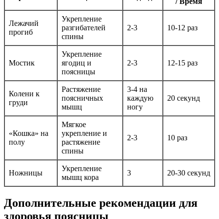
/ Время
Укрепление
Лежачий
разгибателей
2-3
10-12 раз
прогиб
спины
Укрепление
Мостик
ягодиц и
2-3
12-15 раз
поясницы
Растяжение
3-4 на
Колени к
поясничных
каждую
20 секунд
груди
мышц
ногу
Мягкое
«Кошка» на
укрепление и
2-3
10 раз
полу
растяжение
спины
Укрепление
Ножницы
3
20-30 секунд
мышц кора
Дополнительные рекомендации для
здоровья поясницы