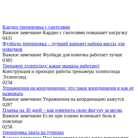
Кардио тренировка с гантелями
Важное замечание Кардио с гантелями повышает нагрузку
0
431
Фулбади тренировка – лучший вариант набора массы для
новичков
Важное замечание Фулбади для новичка работает лучше
0
385
Тренажер эллипсоид: какие мышцы работают
Конструкция и принцип работы тренажера эллипсоида
Эллипсоид
0
234
Упражнения на координацию: что такое координация и как ее
развивать
Важное замечание Упражнения на координацию кажутся
0
287
Планка на 30 дней – как изменить свою фигуру за месяц
Важное замечание Если при планке возникает боль в
пояснице
0
258
тренировка хвата на турнике
Важное замечание При тренировке хвата легко перегрузить