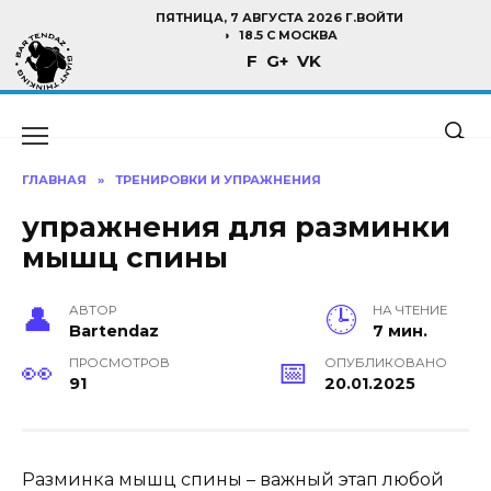
Перейти
ПЯТНИЦА, 7 АВГУСТА 2026 Г.
ВОЙТИ
к
18.5 C МОСКВА
F
G+
VK
содержанию
ГЛАВНАЯ
»
ТРЕНИРОВКИ И УПРАЖНЕНИЯ
упражнения для разминки
мышц спины
АВТОР
НА ЧТЕНИЕ
Bartendaz
7 мин.
ПРОСМОТРОВ
ОПУБЛИКОВАНО
91
20.01.2025
Разминка мышц спины – важный этап любой