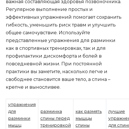
важная составляющая здоровья позвоночника.
Регулярное выполнение простых и
эффективных упражнений помогает сохранить
гибкость, уменьшить риск травм и улучшить
общее самочувствие. Используйте
представленные упражнения для разминки
как в спортивных тренировках, так и для
профилактики дискомфорта и болей в
повседневной жизни. При постоянной
практики вы заметите, насколько легче и
свободнее становится ваше тело, а спина –
крепче и выносливее.
упражнения
для
разминка
как размять
лучшие
разминки
спины перед
мышцы
упражне
мышц
тренировкой
спины
для спин