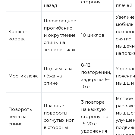
сторону
назад
плечей
Увелич
Поочередное
мобиль
прогибание
Кошка –
позвоно
и округление
10 циклов
корова
снятие
спины на
мышечн
четвереньках
напряж
8–12
Подъем таза
Укрепл
повторений,
Мостик лежа
лёжа на
поясни
задержка 5–
спине
мышц и
10 с
Мягкое
3 повтора
Плавные
растяж
Повороты
на каждую
повороты
мышц с
лежа на
сторону, по
согнутых ног
улучше
спине
15–20 с
в стороны
подвиж
удержания
позвон