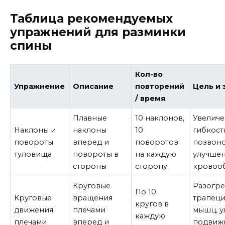
Таблица рекомендуемых
упражнений для разминки
спины
Кол-во
Упражнение
Описание
повторений
Цель и
/ время
Плавные
10 наклонов,
Увелич
Наклоны и
наклоны
10
гибкост
повороты
вперед и
поворотов
позвоно
туловища
повороты в
на каждую
улучше
стороны
сторону
кровоо
Круговые
Разогр
По 10
Круговые
вращения
трапец
кругов в
движения
плечами
мышц, 
каждую
плечами
вперед и
подвиж