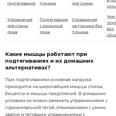
в д
подтягиваний
турника
для спины
усло
Чем 
Упражнения
Подтягивания
Упражнения
подт
для спины
с резинкой
на турнике без
без
дома
дома
турника
обо
Какие мышцы работают при
подтягиваниях и их домашних
альтернативах?
При подтягиваниях основная нагрузка
приходится на широчайшие мышцы спины,
бицепсы и мышцы предплечий. В домашних
условиях их можно заменить упражнениями с
горизонтальной тягой, отжиманиями с узким
хватом и тяговыми упражнениями с