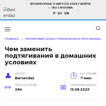
Перейти
ВОСКРЕСЕНЬЕ, 9 АВГУСТА 2026 Г.
ВОЙТИ
к
18.5 C МОСКВА
F
G+
VK
содержанию
ГЛАВНАЯ
»
ТРЕНИРОВКИ ДОМА: УПРАЖНЕНИЯ И ПРОГРАММЫ
Чем заменить
подтягивания в домашних
условиях
АВТОР
НА ЧТЕНИЕ
Bartendaz
7 мин.
ПРОСМОТРОВ
ОПУБЛИКОВАНО
284
13.08.2025