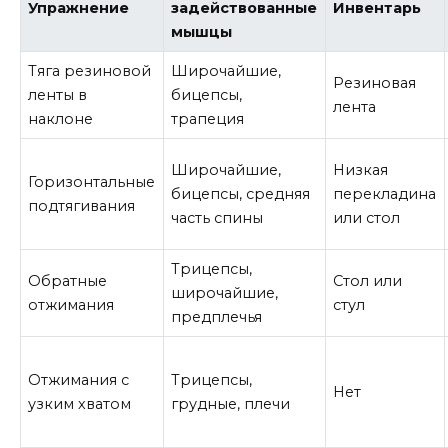
Упражнение
задействованные
Инвентарь
мышцы
Тяга резиновой
Широчайшие,
Резиновая
ленты в
бицепсы,
лента
наклоне
трапеция
Широчайшие,
Низкая
Горизонтальные
бицепсы, средняя
перекладина
подтягивания
часть спины
или стол
Трицепсы,
Обратные
Стол или
широчайшие,
отжимания
стул
предплечья
Отжимания с
Трицепсы,
Нет
узким хватом
грудные, плечи