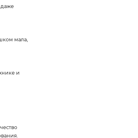
 даже
шком мала,
хнике и
чество
ования.