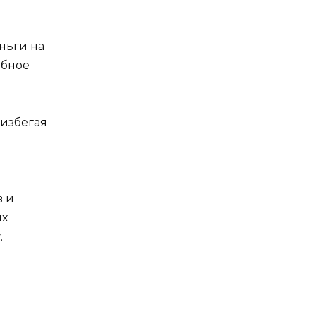
ньги на
обное
 избегая
в и
их
.