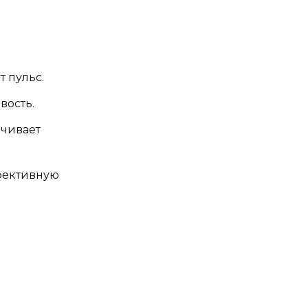
 пульс.
вость.
ачивает
ффективную