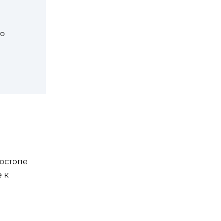
го
ностопе
 к