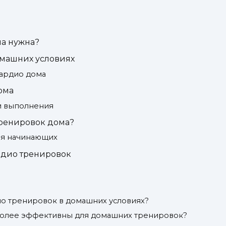
на нужна?
омашних условиях
ардио дома
ома
и выполнения
тренировок дома?
ля начинающих
рдио тренировок
о тренировок в домашних условиях?
более эффективны для домашних тренировок?