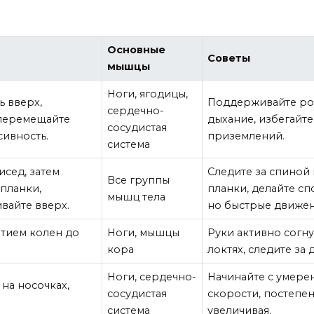
Основные
Советы
мышцы
Ноги, ягодицы,
ь вверх,
Поддерживайте р
сердечно-
 перемещайте
дыхание, избегайте
сосудистая
сивность.
приземлений.
система
исед, затем
Следите за спиной
Все группы
планки,
планки, делайте сп
мышц тела
вайте вверх.
но быстрые движен
ятием колен до
Ноги, мышцы
Руки активно согну
кора
локтях, следите за
Ноги, сердечно-
Начинайте с умере
на носочках,
сосудистая
скорости, постепе
система
увеличивая.