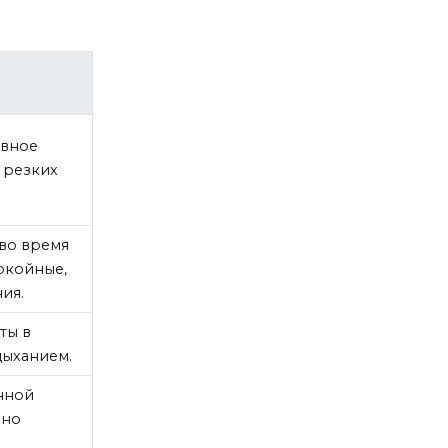
овное
 резких
 во время
окойные,
ия.
ты в
 дыханием.
нной
нно