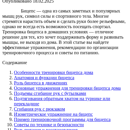
Опубликовано
18.02.2025
Бицепс — одна из самых заметных и популярных
мышц рук, символ силы и спортивного тела. Многие
стремятся нарастить объем и сделать руки более рельефными,
однако не всегда есть возможность посещать спортзал.
Тренировка бицепса в домашних условиях — отличное
решение для тех, кто хочет поддерживать форму и развивать
мышцы, не выходя из дома. В этой статье вы найдете
эффективные упражнения, рекомендации по организации
тренировочного процесса и советы по питанию.
Содержание
Особенности тренировки бицепса дома
Анатомия и функции бицепса
Роль бицепса в движениях
Основные упражнения для тренировки бицепса дома
Подъемы сгибание рук с бутылками
Подтягивания обратным хватом на турнике или
перекладине
Сгибания рук с рюкзаком
Изометрическое упражнение на бицепс
Пример тренировочной программы для бицепса
Советы по технике и безопасности
Роль питания и восстановления