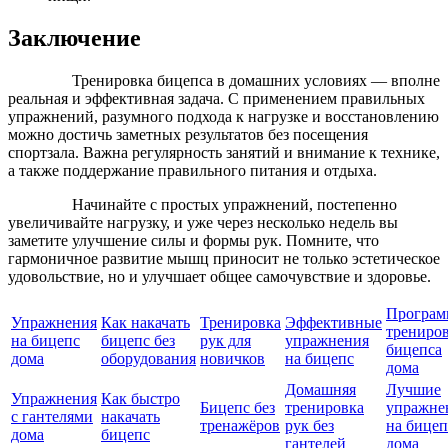
Заключение
Тренировка бицепса в домашних условиях — вполне
реальная и эффективная задача. С применением правильных
упражнений, разумного подхода к нагрузке и восстановлению
можно достичь заметных результатов без посещения
спортзала. Важна регулярность занятий и внимание к технике,
а также поддержание правильного питания и отдыха.
Начинайте с простых упражнений, постепенно
увеличивайте нагрузку, и уже через несколько недель вы
заметите улучшение силы и формы рук. Помните, что
гармоничное развитие мышц приносит не только эстетическое
удовольствие, но и улучшает общее самочувствие и здоровье.
Програм
Упражнения
Как накачать
Тренировка
Эффективные
трениро
на бицепс
бицепс без
рук для
упражнения
бицепса
дома
оборудования
новичков
на бицепс
дома
Домашняя
Лучшие
Упражнения
Как быстро
Бицепс без
тренировка
упражне
с гантелями
накачать
тренажёров
рук без
на бицеп
дома
бицепс
гантелей
дома