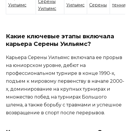
Серены
Уильямс
Уильямс
Серены
тенниси
Уильямс
Какие ключевые этапы включала
карьера Серены Уильямс?
Карьера Серены Уильямс включала ее прорыв
на юниорском уровне, дебют на
профессиональном турнире в конце 1990-х,
подъем к мировому первенству в начале 2000-
х, доминирование на крупных турнирах и
множество побед на турнирах Большого
шлема, а также борьбу с травмами и успешное
возвращение в спорт после перерывов.