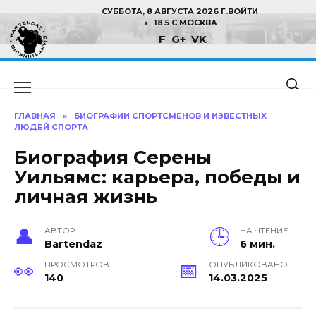
Перейти
СУББОТА, 8 АВГУСТА 2026 Г.
ВОЙТИ
к
18.5 C МОСКВА
F
G+
VK
содержанию
ГЛАВНАЯ
»
БИОГРАФИИ СПОРТСМЕНОВ И ИЗВЕСТНЫХ
ЛЮДЕЙ СПОРТА
Биография Серены
Уильямс: карьера, победы и
личная жизнь
АВТОР
НА ЧТЕНИЕ
Bartendaz
6 мин.
ПРОСМОТРОВ
ОПУБЛИКОВАНО
140
14.03.2025