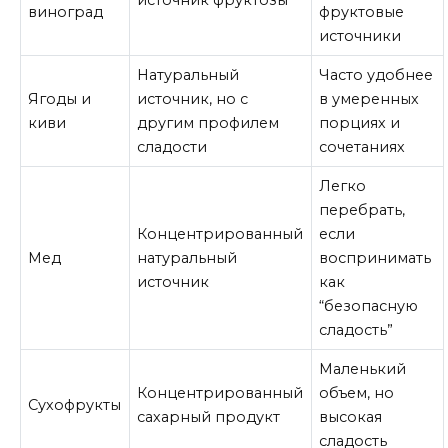
виноград
фруктовые
источники
Натуральный
Часто удобнее
Ягоды и
источник, но с
в умеренных
киви
другим профилем
порциях и
сладости
сочетаниях
Легко
перебрать,
Концентрированный
если
Мед
натуральный
воспринимать
источник
как
“безопасную
сладость”
Маленький
Концентрированный
объем, но
Сухофрукты
сахарный продукт
высокая
сладость