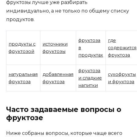
фруктозы лучше уже разбирать
индивидуально, а не только по общему списку
продуктов.
фруктоза
где
продукты с
источники
в
содержится
фруктозой
фруктозы
продуктах
фруктоза
фруктоза
натуральная
добавленная
сухофрукты
и сладкие
фруктоза
фруктоза
и фруктоза
напитки
Часто задаваемые вопросы о
фруктозе
Ниже собраны вопросы, которые чаще всего