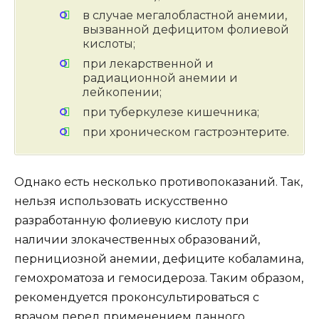
в случае мегалобластной анемии,
вызванной дефицитом фолиевой
кислоты;
при лекарственной и
радиационной анемии и
лейкопении;
при туберкулезе кишечника;
при хроническом гастроэнтерите.
Однако есть несколько противопоказаний. Так,
нельзя использовать искусственно
разработанную фолиевую кислоту при
наличии злокачественных образований,
пернициозной анемии, дефиците кобаламина,
гемохроматоза и гемосидероза. Таким образом,
рекомендуется проконсультироваться с
врачом перед применением данного