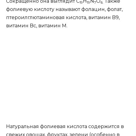
Сокращенно она выглядит C
H
N
O
Также
19
19
7
6.
фолиевую кислоту называют фолацин, фолат,
птероилглютаминовая кислота, витамин B9,
витамин Bc, витамин M.
Натуральная фолиевая кислота содержится в
свежих овощах, фруктах, зелени (особенно в