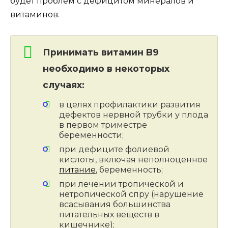
будет проблем с дефицитом минералов и
витаминов.
Принимать витамин B9
необходимо в некоторых
случаях:
в целях профилактики развития
дефектов нервной трубки у плода
в первом триместре
беременности;
при дефиците фолиевой
кислоты, включая неполноценное
питание
, беременность;
при лечении тропической и
нетропической спру (нарушение
всасывания большинства
питательных веществ в
кишечнике);