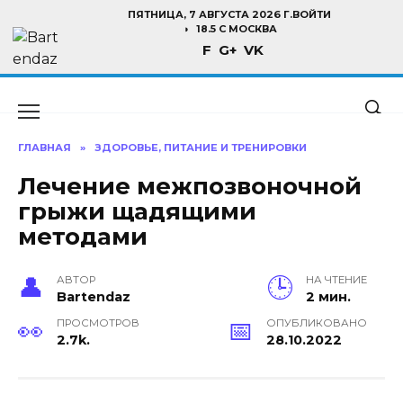
Перейти
ПЯТНИЦА, 7 АВГУСТА 2026 Г.
ВОЙТИ
к
18.5 C МОСКВА
F
G+
VK
содержанию
ГЛАВНАЯ
»
ЗДОРОВЬЕ, ПИТАНИЕ И ТРЕНИРОВКИ
Лечение межпозвоночной
грыжи щадящими
методами
АВТОР
НА ЧТЕНИЕ
Bartendaz
2 мин.
ПРОСМОТРОВ
ОПУБЛИКОВАНО
2.7k.
28.10.2022