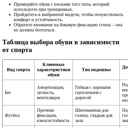
Примеряйте обувь с носками того типа, который
используете при тренировках.
Пройдитесь в выбранной модели, чтобы почувствовать
комфорт и устойчивость.
Обратите внимание на боковую фиксацию стопы – она
не должна болтаться.
Таблица выбора обуви в зависимости
от спорта
Ключевые
До
Вид спорта
характеристики
Тип подошвы
обуви
По
Амортизация,
Гибкая с хорошим
ко
Бег
легкость,
сцеплением с
пр
вентиляция
дорогой
не
Прочная
Шипованная для
По
Футбол
фиксация,
газона, гладкая для
го
износостойкость
зала
за