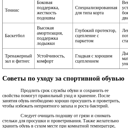
Боковая
Ве
поддержка,
Специализированная
ус
Теннис
жесткость
для типа корта
бо
подошвы
дв
Высокая
Глубокий протектор,
Ле
амортизация,
Баскетбол
сцепление с
по
поддержка
паркетом
ст
лодыжки
Ды
Тренажерный
Устойчивость,
Гладкая с хорошим
ма
зал и фитнес
комфорт
сцеплением
ун
Советы по уходу за спортивной обувью
Продлить срок службы обуви и сохранить ее
свойства помогут правильный уход и хранение. После
занятия обувь необходимо хорошо просушить и проветрить,
чтобы избежать неприятного запаха и роста бактерий.
Следует очищать подошву от грязи и снимать
стельки для просушки и проветривания. Также желательно
хранить обувь в сухом месте при комнатной температуре,