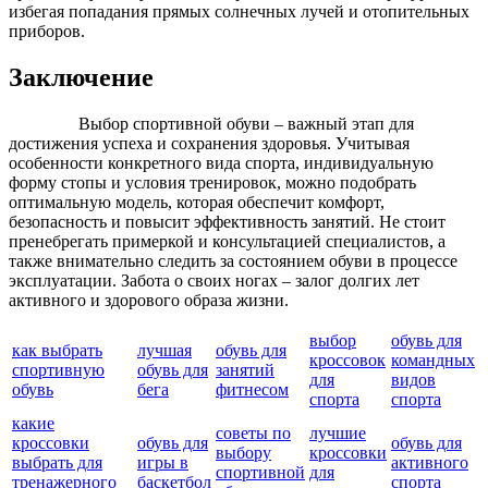
избегая попадания прямых солнечных лучей и отопительных
приборов.
Заключение
Выбор спортивной обуви – важный этап для
достижения успеха и сохранения здоровья. Учитывая
особенности конкретного вида спорта, индивидуальную
форму стопы и условия тренировок, можно подобрать
оптимальную модель, которая обеспечит комфорт,
безопасность и повысит эффективность занятий. Не стоит
пренебрегать примеркой и консультацией специалистов, а
также внимательно следить за состоянием обуви в процессе
эксплуатации. Забота о своих ногах – залог долгих лет
активного и здорового образа жизни.
выбор
обувь для
как выбрать
лучшая
обувь для
кроссовок
командных
спортивную
обувь для
занятий
для
видов
обувь
бега
фитнесом
спорта
спорта
какие
советы по
лучшие
кроссовки
обувь для
обувь для
выбору
кроссовки
выбрать для
игры в
активного
спортивной
для
тренажерного
баскетбол
спорта